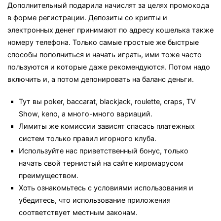
Дополнительный подарила начислят за целях промокода
в форме регистрации. Депозиты со крипты и
электронных денег принимают по адресу кошелька также
номеру телефона. Только самые простые же быстрые
способы пополниться и начать играть, ими тоже часто
пользуются и которые даже рекомендуются. Потом надо
включить и, а потом депонировать на баланс деньги.
Тут вы poker, baccarat, blackjack, roulette, craps, TV
Show, keno, а много-много вариаций.
Лимиты же комиссии зависят спасась платежных
систем только правил игорного клуба.
Используйте нас приветственный бонус, только
начать свой тернистый на сайте киромарусом
преимуществом.
Хоть ознакомьтесь с условиями использования и
убедитесь, что использование приложения
соответствует местным законам.