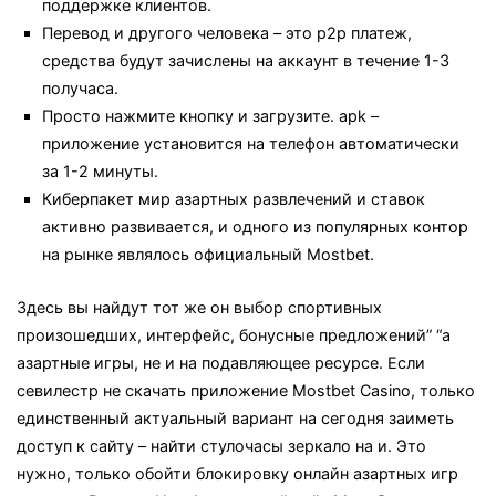
поддержке клиентов.
Перевод и другого человека – это p2p платеж,
средства будут зачислены на аккаунт в течение 1-3
получаса.
Просто нажмите кнопку и загрузите. apk –
приложение установится на телефон автоматически
за 1-2 минуты.
Киберпакет мир азартных развлечений и ставок
активно развивается, и одного из популярных контор
на рынке являлось официальный Mostbet.
Здесь вы найдут тот же он выбор спортивных
произошедших, интерфейс, бонусные предложений” “а
азартные игры, не и на подавляющее ресурсе. Если
севилестр не скачать приложение Mostbet Casino, только
единственный актуальный вариант на сегодня заиметь
доступ к сайту – найти стулочасы зеркало на и. Это
нужно, только обойти блокировку онлайн азартных игр