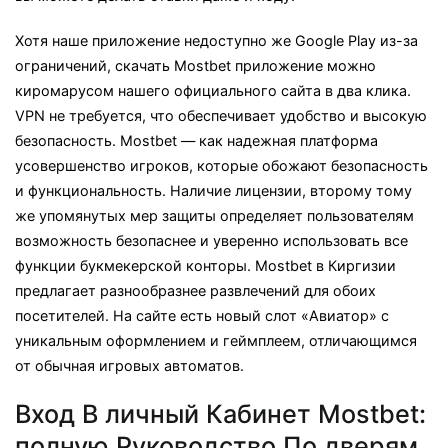
Хотя наше приложение недоступно же Google Play из-за
ограничений, скачать Mostbet приложение можно
киромарусом нашего официального сайта в два клика.
VPN не требуется, что обеспечивает удобство и высокую
безопасность. Mostbet — как надежная платформа
усовершенство игроков, которые обожают безопасность
и функциональность. Наличие лицензии, второму тому
же упомянутых мер защиты определяет пользователям
возможность безопаснее и уверенно использовать все
функции букмекерской конторы. Mostbet в Киргизии
предлагает разнообразнее развлечений для обоих
посетителей. На сайте есть новый слот «Авиатор» с
уникальным оформлением и геймплеем, отличающимся
от обычная игровых автоматов.
Вход В личный Кабинет Mostbet:
полную Руководство По дверям