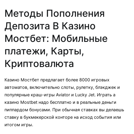
Методы Пополнения
Депозита В Казино
Мостбет: Мобильные
платежи, Карты,
Криптовалюта
Казино Мостбет предлагает более 8000 игровых
автоматов, включительно слоты, рулетку, блэкджек и
популярные краш-игры Aviator и Lucky Jet. Играть а
казино Mostbet надо бесплатно и в реальные деньги
пиппардом бонусами. При обычная ставках вы делаешь
ставку в букмекерской конторе на исход события или
итогом игры.