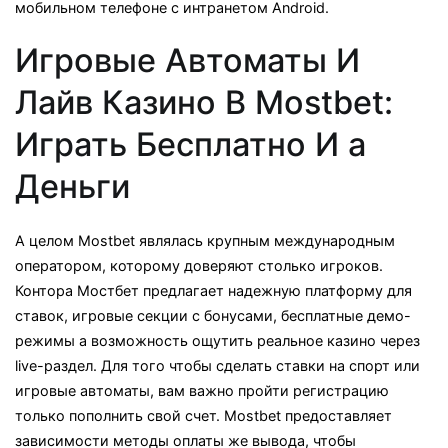
мобильном телефоне с интранетом Android.
Игровые Автоматы И
Лайв Казино В Mostbet:
Играть Бесплатно И а
Деньги
А целом Mostbet являлась крупным международным
оператором, которому доверяют столько игроков.
Контора Мостбет предлагает надежную платформу для
ставок, игровые секции с бонусами, бесплатные демо-
режимы а возможность ощутить реальное казино через
live-раздел. Для того чтобы сделать ставки на спорт или
игровые автоматы, вам важно пройти регистрацию
только пополнить свой счет. Mostbet предоставляет
зависимости методы оплаты же вывода, чтобы