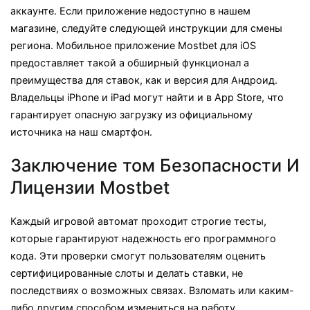
аккаунте. Если приложение недоступно в нашем
магазине, следуйте следующей инструкции для смены
региона. Мобильное приложение Mostbet для iOS
предоставляет такой а обширный функционал а
преимущества для ставок, как и версия для Андроид.
Владельцы iPhone и iPad могут найти и в App Store, что
гарантирует опасную загрузку из официальному
источника на наш смартфон.
Заключение том Безопасности И
Лицензии Mostbet
Каждый игровой автомат проходит строгие тесты,
которые гарантируют надежность его программного
кода. Эти проверки смогут пользователям оценить
сертифицированные слоты и делать ставки, не
последствиях о возможных связах. Взломать или каким-
либо другим способом измениться на работу