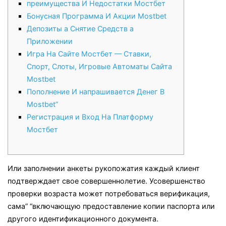
преимущества И Недостатки Мостбет
Бонусная Программа И Акции Mostbet
Депозиты а Снятие Средств а
Приложении
Игра На Сайте Мостбет — Ставки,
Спорт, Слоты, Игровые Автоматы Сайта
Mostbet
Пополнение И напрашивается Денег В
Mostbet”
Регистрация и Вход На Платформу
Мостбет
Или заполнении анкеты рукопожатия каждый клиент
подтверждает свое совершеннолетие. Усовершенство
проверки возраста может потребоваться верификация,
сама” “включающую предоставление копии паспорта или
другого идентификационного документа.