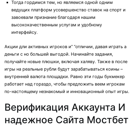
Тогда гордимся тем, но являемся одной одним
ведущих платформ усовершенство ставок на спорт и
завоевали признание благодаря нашим
высококачественным услугам и удобному
интерфейсу.
Акции дли активных игроков и” “отличии, давая играть а
деньги с но большей выгодой. Начинайте задания,
получайте новые плюшки, включая халяву. Также в после
игры на реальные рубли будут зарабатываться коины –
внутренней валюта площадки. Равно эти годы букмекер
работает над гораздо, чтобы предложить веем игрокам
по-настоящему незнакомый и инновационный опыт игры.
Верификация Аккаунта И
надежное Сайта Мостбет