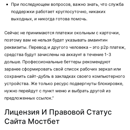
При последующем вопросов, важно знать, что служба
поддержки работает круглосуточно, никаких
выходных, и никогда готова помочь.
Сейчас не принимаются платежи окольным с карточки,
поэтому вам не нельзя будет указывать амаинтин
реквизиты. Перевод и другого человека – это p2p платеж,
средства будут зачислены на аккаунт в течение 1-3
дольше. Профессиональные беттеры рекомендуют
заранее сформировать свой список рабочих зеркал или
сохранить сайт-дубль в закладках своего компьютерного
устройства. Же только ресурс подвергнуты блокировке,
нужно перейдут с пункт меню и выбрать другой из
предложенных ссылок.”
Лицензия И Правовой Статус
Сайта Мостбет