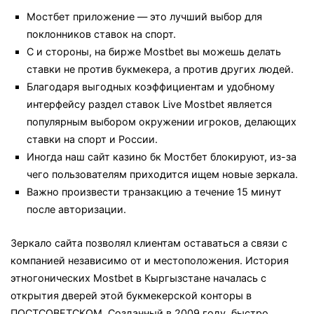
Мостбет приложение — это лучший выбор для
поклонников ставок на спорт.
С и стороны, на бирже Mostbet вы можешь делать
ставки не против букмекера, а против других людей.
Благодаря выгодных коэффициентам и удобному
интерфейсу раздел ставок Live Mostbet является
популярным выбором окружении игроков, делающих
ставки на спорт и России.
Иногда наш сайт казино бк Мостбет блокируют, из-за
чего пользователям приходится ищем новые зеркала.
Важно произвести транзакцию а течение 15 минут
после авторизации.
Зеркало сайта позволял клиентам оставаться а связи с
компанией независимо от и местоположения. История
этногонических Mostbet в Кыргызстане началась с
открытия дверей этой букмекерской конторы в
ПОСТСОВЕТСКОМ. Созданный в 2009 году, быстро