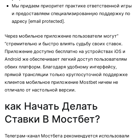
Мы придаем приоритет практике ответственной игры
и предоставляем специализированную поддержку по
адресу [email protected].
Через мобильное приложение пользователи могут”
“стремительно и быстро влиять судьбу своих ставок.
Приложение доступно бесплатно на устройствах iOS и
Android же обеспечивает легкий доступ пользователям
обеих платформ. Благодаря удобному интерфейсу,
прямой трансляции только круглосуточной поддержке
клиентов мобильное приложение Mostbet ничем не
отличало от настольной версии.
как Начать Делать
Ставки В Мостбет?
Телеграм-канал Мостбета рекомендуется использовали