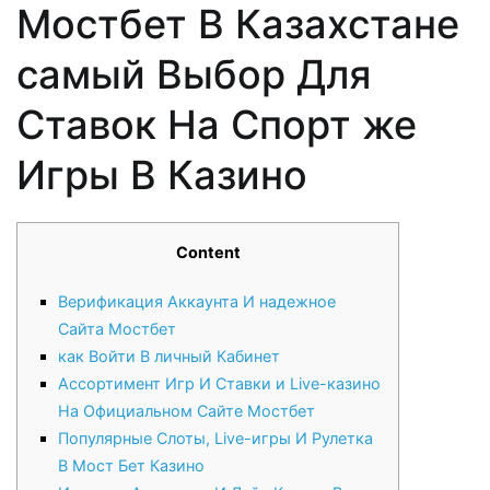
Мостбет В Казахстане
Зеркало
Бк
самый Выбор Для
Казино
Ставок На Спорт же
Mostbet
И
Игры В Казино
Ставки
на
Спорт”
Content
Верификация Аккаунта И надежное
Сайта Мостбет
как Войти В личный Кабинет
Ассортимент Игр И Ставки и Live-казино
На Официальном Сайте Мостбет
Популярные Слоты, Live-игры И Рулетка
В Мост Бет Казино