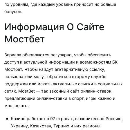
по уровням, где каждый уровень приносит но больше
бонусов.
Информация О Сайте
Мостбет
Зеркала обновляются регулярно, чтобы обеспечить
доступ к актуальной информации и возможностям БК
Мостбет. Чтобы найдут альтернативную ссылку,
пользователи могут обратиться второму службе
поддержки или искать актуальные ссылки в социальных
сетях. MostBet — так законный сайт онлайн-ставок,
предлагающий онлайн-ставки в спорт, игры казино и
многое что.
Казино работает в 97 странах, включительно Россию,
Украину, Казахстан, Турцию и них регионы.