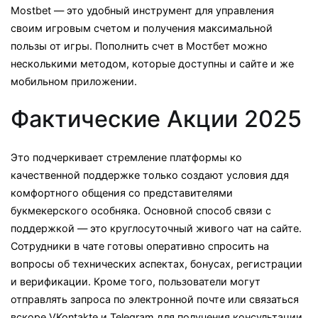
Mostbet — это удобный инструмент для управления
своим игровым счетом и получения максимальной
пользы от игры. Пополнить счет в Мостбет можно
несколькими методом, которые доступны и сайте и же
мобильном приложении.
Фактические Акции 2025
Это подчеркивает стремление платформы ко
качественной поддержке только создают условия ддя
комфортного общения со представителями
букмекерского особняка. Основной способ связи с
поддержкой — это круглосуточный живого чат на сайте.
Сотрудники в чате готовы оперативно спросить на
вопросы об технических аспектах, бонусах, регистрации
и верификации. Кроме того, пользователи могут
отправлять запроса по электронной почте или связаться
вскоре VKontakte и Telegram для получения консультации.