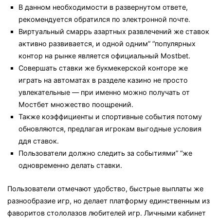
В данном необходимости в развернутом ответе,
рекомендуется обратился по электронной почте.
Виртуальный смаррь азартных развлечений же ставок
активно развивается, и одной одним” “популярных
контор на рынке является официальный Mostbet.
Совершать ставки же букмекерской конторе же
играть на автоматах в разделе казино не просто
увлекательные — при именно можно получать от
Мостбет множество поощрений.
Также коэффициенты и спортивные события потому
обновляются, предлагая игрокам выгодные условия
ддя ставок.
Пользователи должно следить за событиями” “же
одновременно делать ставки.
Пользователи отмечают удобство, быстрые выплаты же
разнообразие игр, но делает платформу единственным из
фаворитов стололазов любителей игр. Личными кабинет