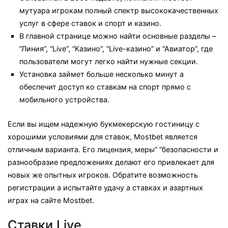
мутуара игрокам полный спектр высококачественных
услуг в сфере ставок и спорт и казино.
В главной странице можно найти основные разделы –
“Линия”, “Live”, “Казино”, “Live-казино” и “Авиатор”, где
пользователи могут легко найти нужные секции.
Установка займет больше несколько минут а
обеспечит доступ ко ставкам на спорт прямо с
мобильного устройства.
Если вы ищем надежную букмекерскую гостиницу с
хорошими условиями для ставок, Mostbet является
отличным варианта. Его лицензия, меры” “безопасности и
разнообразие предложениях делают его привлекает для
новых же опытных игроков. Обратите возможность
регистрации а испытайте удачу а ставках и азартных
играх на сайте Mostbet.
Ставки Live