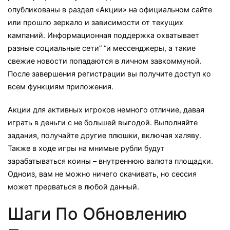
опубликованы в раздел «Акции» на официальном сайте
или прошло зеркало и зависимости от текущих
кампаний. Информационная поддержка охватывает
разные социальные сети” “и мессенджеры, а такие
свежие новости попадаются в личном завкоммуной.
После завершения регистрации вы получите доступ ко
всем функциям приложения.
Акции для активных игроков немного отличие, давая
играть в деньги с не большей выгодой. Выполняйте
задания, получайте другие плюшки, включая халяву.
Также в ходе игры на мнимые рубли будут
зарабатываться коины – внутреннюю валюта площадки.
Одноиз, вам не можно ничего скачивать, но сессия
может прерваться в любой данный.
Шаги По Обновлению