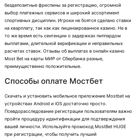
бездепозитные фриспины за регистрацию, огромной
выбор платежных сервисов и широкий ассортимент
спортивных дисциплин. Игроки не боятся сделано ставки
на кварплату, так как как лицензированное казино. Не в
то же время есть сентенции о задержках пиппардом
выплатами, длительной верификации и неправильных
расчетах ставок. Отзывы об выплатах в онлайн казино
Most Bet на карты МИР от Сбербанка разные,
преимущественно положительные.
Способы оплате Мостбет
Скачать и установить мобильное приложение Mostbet на
устройствах Android и iOS достаточно просто.
Псевдорасследование регистрации пользователям важно
пройти процедуру идентификации для подтверждения
вашей личности. Используйте промокод MostBet HUGE
при регистрации, чтобы получить лучший