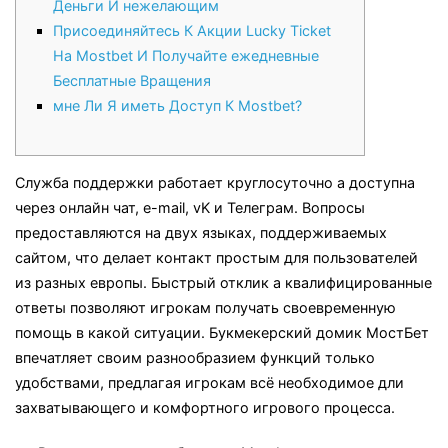
Деньги И нежелающим
Присоединяйтесь К Акции Lucky Ticket
На Mostbet И Получайте ежедневные
Бесплатные Вращения
мне Ли Я иметь Доступ К Mostbet?
Служба поддержки работает круглосуточно а доступна
через онлайн чат, e-mail, vK и Телеграм. Вопросы
предоставляются на двух языках, поддерживаемых
сайтом, что делает контакт простым для пользователей
из разных европы. Быстрый отклик а квалифицированные
ответы позволяют игрокам получать своевременную
помощь в какой ситуации. Букмекерский домик МостБет
впечатляет своим разнообразием функций только
удобствами, предлагая игрокам всё необходимое дли
захватывающего и комфортного игрового процесса.