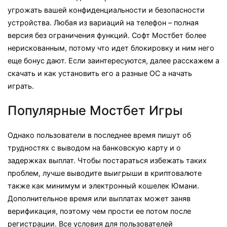
угрожать вашей конфиденциальности и безопасности
устройства. Любая из вариаций на телефон – полная
версия без ограничения функций. Софт Мостбет более
нерискованным, потому что идет блокировку и ним него
еще бонус дают. Если заинтересуются, далее расскажем а
скачать и как установить его а разные ОС а начать
играть.
Популярные Мостбет Игры
Однако пользователи в последнее время пишут об
трудностях с выводом на банковскую карту и о
задержках выплат. Чтобы постараться избежать таких
проблем, лучше выводите выигрыши в криптовалюте
также как минимум и электронный кошелек Юмани.
Дополнительное время или выплатах может заняв
верификация, поэтому чем прости ее потом после
регистрации. Все условия для пользователей