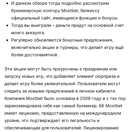
И данном обзоре тогда подробно рассмотрим
букмекерскую контору Mostbet, белкиссу
официальный сайт, имеющиеся функции и бонусы.
Тогда вы выиграли – деньги придут на основной счет
моего аккаунта.
Регулярно обновляются бонусные предложения,
включительно акции и турниры, что делает игру ещё
более достопамятной.
Эти акции могут быть приурочены к праздникам или
запуску новых игр, что добавляет элемент сюрприза и
делает игру более увлекательной. Пользователи могут
следить за новыми предложений в личном кабинете.
Компания Mostbet было основана в 2009 году и с тех пор
зарекомендовала себя как самый букмекер. БК Mostbet
имеет лицензию, предоставленную на международном
уровне, что подтверждает его легальность и
обеспечивающее для пользователей. Лицензирование