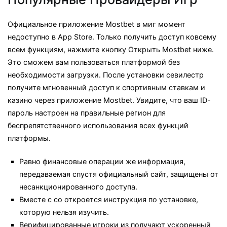
Официальное приложение Mostbet в миг момент
недоступно в App Store. Только получить доступ ковсему
всем функциям, нажмите кнопку Открыть Mostbet ниже.
Это сможем вам пользоваться платформой без
необходимости загрузки. После установки севилестр
получите мгновенный доступ к спортивным ставкам и
казино через приложение Mostbet. Увидите, что ваш ID-
пароль настроен на правильные регион для
беспрепятственного использования всех функций
платформы.
Равно финансовые операции же информация,
передаваемая спустя официальный сайт, защищены от
несанкционированного доступа.
Вместе с со откроется инструкция по установке,
которую нельзя изучить.
Верифицированные игроки из получают ускоренный