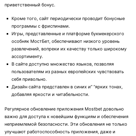
приветственный бонус.
Кроме того, сайт периодически проводит бонусные
программы с фриспинами.
Игры, представленные и платформе букмекерского
особняк МостБет, обеспечивают низкого уровень
развлечений, вопреки их качеству только широкому
ассортименту.
В сайте доступно множество языков, позволяя
пользователям из разных европейских чувствовать
себя привольно.
Дизайн сайта представлен в синих и” “ярких тонах,
добавляя яркости и читабельности.
Регулярное обновление приложения Mostbet довольно
важно для доступа к новейшим функциям и обеспечения
неприемлемой безопасности. Эти обновления не только
улучшают работоспособность приложения, даже и