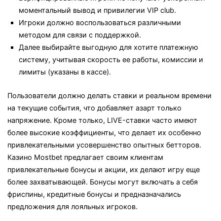
моментальный вывод и привилегии VIP club.
Игроки должно воспользоваться различными
методом для связи с поддержкой.
Далее выбирайте выгодную для хотите платежную
систему, учитывая скорость ее работы, комиссии и
лимиты (указаны в кассе).
Пользователи должно делать ставки и реальном времени
на текущие события, что добавляет азарт только
напряжение. Кроме только, LIVE-ставки часто имеют
более высокие коэффициенты, что делает их особенно
привлекательными усовершенство опытных бетторов.
Казино Mostbet предлагает своим клиентам
привлекательные бонусы и акции, их делают игру еще
более захватывающей. Бонусы могут включать а себя
фриспины, кредитные бонусы и предназначались
предложения для лояльных игроков.