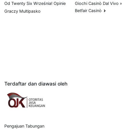
Giochi Casinò Dal Vivo »
Od Twenty Six Września! Opinie
pos
Betfair Casinò
Graczy Multipasko
Terdaftar dan diawasi oleh
Pengajuan Tabungan