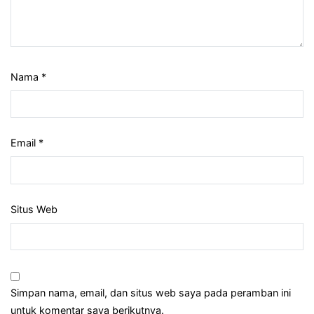
Nama
*
Email
*
Situs Web
Simpan nama, email, dan situs web saya pada peramban ini
untuk komentar saya berikutnya.