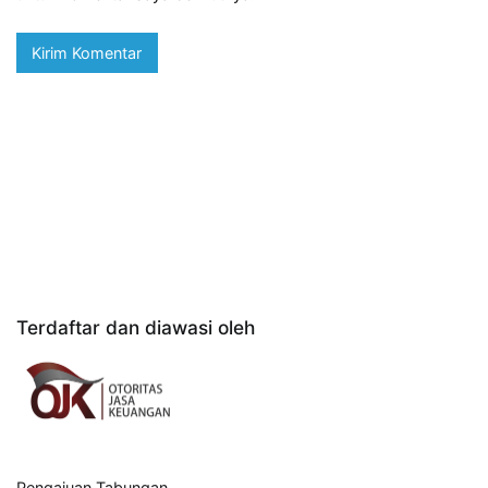
Terdaftar dan diawasi oleh
Pengajuan Tabungan