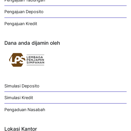
Pengajuan Deposito
Pengajuan Kredit
Dana anda dijamin oleh
Simulasi Deposito
Simulasi Kredit
Pengaduan Nasabah
Lokasi Kantor