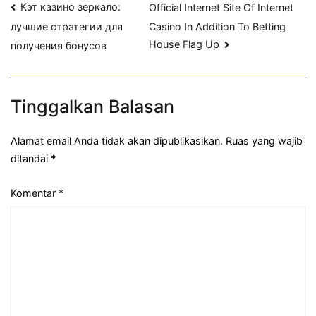
Navigasi
Кэт казино зеркало:
Official Internet Site Of Internet
Casino In Addition To Betting
лучшие стратегии для
pos
House Flag Up
получения бонусов
Tinggalkan Balasan
Alamat email Anda tidak akan dipublikasikan.
Ruas yang wajib
ditandai
*
Komentar
*