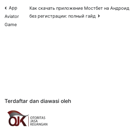
Navigasi
App
Как скачать приложение Мостбет на Андроид
без регистрации: полный гайд
Aviator
pos
Game
Terdaftar dan diawasi oleh