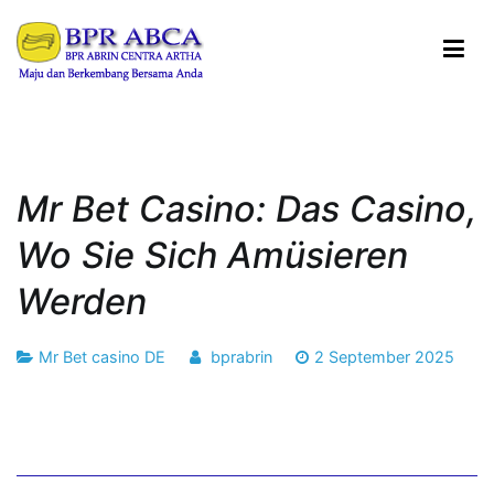
Loncat
ke
konten
BPR ABRIN CENTRA ARTHA
Maju dan Berkembang Bersama Anda
Mr Bet Casino: Das Casino,
Wo Sie Sich Amüsieren
Werden
Mr Bet casino DE
bprabrin
2 September 2025