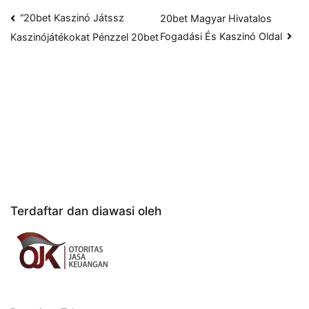
Navigasi
“20bet Kaszinó Játssz
20bet Magyar Hivatalos
Fogadási És Kaszinó Oldal
Kaszinójátékokat Pénzzel 20bet
pos
Terdaftar dan diawasi oleh