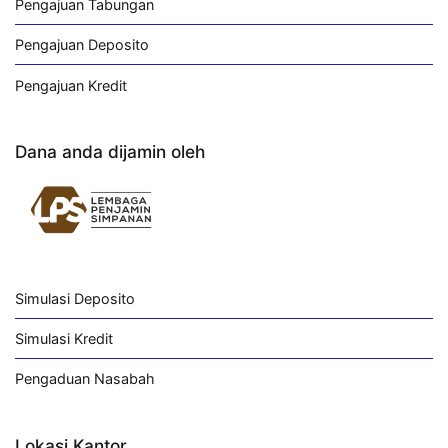
Pengajuan Tabungan
Pengajuan Deposito
Pengajuan Kredit
Dana anda dijamin oleh
Simulasi Deposito
Simulasi Kredit
Pengaduan Nasabah
Lokasi Kantor