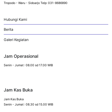
Tropodo - Waru - Sidoarjo Telp: 031-8686890
Hubungi Kami
Berita
Galeri Kegiatan
Jam Operasional
Senin - Jumat : 08.00 sd 17.00 WIB
Jam Kas Buka
Jam Kas Buka
Senin - Jumat : 08.30 sd 15.00 WIB