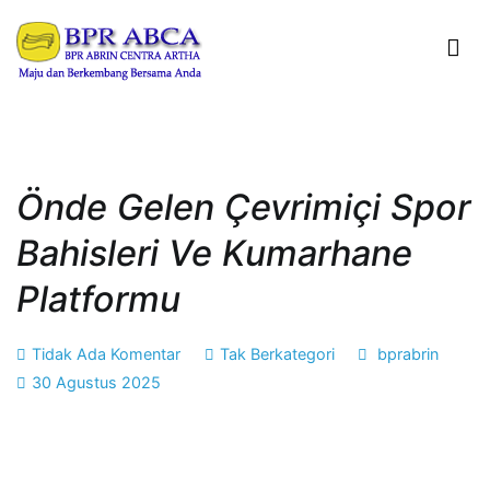
Loncat
ke
konten
BPR ABRIN CENTRA ARTHA
Maju dan Berkembang Bersama Anda
Önde Gelen Çevrimiçi Spor
Bahisleri Ve Kumarhane
Platformu
pada
Tidak Ada Komentar
Tak Berkategori
bprabrin
Önde
30 Agustus 2025
Gelen
Çevrimiçi
Spor
Bahisleri