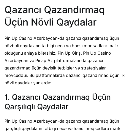
Qazancı Qazandırmaq
Üçün Növli Qaydalar
Pin Up Casino Azərbaycan-da qazancı qazandırmaq üçün
növbəli qaydaların tətbiqi necə və hansı məqsədlərə malik
olduğunu anlaya bilərsiniz. Pin Up Giriş, Pin Up Casino
Azərbaycan və Pinap Az platformalarında qazancı
qazandırmaq üçün dəyişik tətbiqlər və strategiyalar
mövcuddur. Bu platformalarda qazancı qazandırmaq üçün ilk
növli qaydalar şunlardır:
1. Qazancı Qazandırmaq Üçün
Qarşılıqlı Qaydalar
Pin Up Casino Azərbaycan-da qazancı qazandırmaq üçün
qarşılıqlı qaydaların tətbiqi necə və hansı məqsədlərə malik