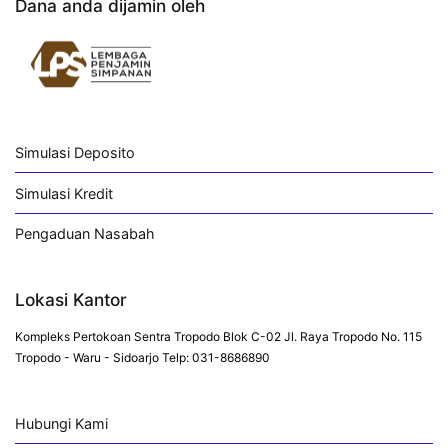
Dana anda dijamin oleh
Simulasi Deposito
Simulasi Kredit
Pengaduan Nasabah
Lokasi Kantor
Kompleks Pertokoan Sentra Tropodo Blok C-02 Jl. Raya Tropodo No. 115
Tropodo - Waru - Sidoarjo Telp: 031-8686890
Hubungi Kami