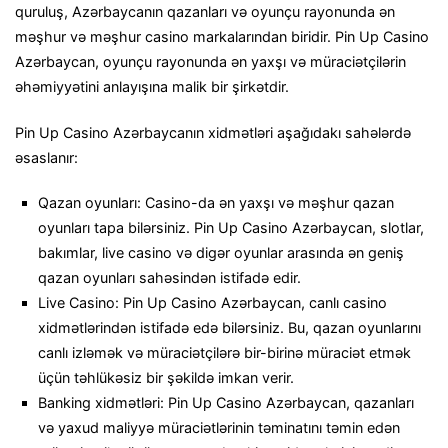
quruluş, Azərbaycanın qazanları və oyunçu rayonunda ən
məşhur və məşhur casino markalarından biridir. Pin Up Casino
Azərbaycan, oyunçu rayonunda ən yaxşı və müraciətçilərin
əhəmiyyətini anlayışına malik bir şirkətdir.
Pin Up Casino Azərbaycanın xidmətləri aşağıdakı sahələrdə
əsaslanır:
Qazan oyunları: Casino-da ən yaxşı və məşhur qazan
oyunları tapa bilərsiniz. Pin Up Casino Azərbaycan, slotlar,
bakımlar, live casino və digər oyunlar arasında ən geniş
qazan oyunları sahəsindən istifadə edir.
Live Casino: Pin Up Casino Azərbaycan, canlı casino
xidmətlərindən istifadə edə bilərsiniz. Bu, qazan oyunlarını
canlı izləmək və müraciətçilərə bir-birinə müraciət etmək
üçün təhlükəsiz bir şəkildə imkan verir.
Banking xidmətləri: Pin Up Casino Azərbaycan, qazanları
və yaxud maliyyə müraciətlərinin təminatını təmin edən