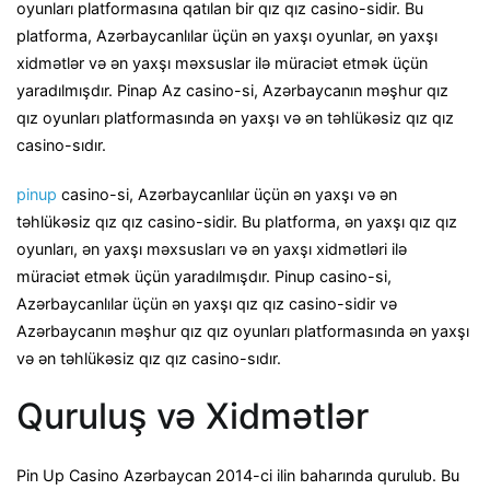
oyunları platformasına qatılan bir qız qız casino-sidir. Bu
platforma, Azərbaycanlılar üçün ən yaxşı oyunlar, ən yaxşı
xidmətlər və ən yaxşı məxsuslar ilə müraciət etmək üçün
yaradılmışdır. Pinap Az casino-si, Azərbaycanın məşhur qız
qız oyunları platformasında ən yaxşı və ən təhlükəsiz qız qız
casino-sıdır.
pinup
casino-si, Azərbaycanlılar üçün ən yaxşı və ən
təhlükəsiz qız qız casino-sidir. Bu platforma, ən yaxşı qız qız
oyunları, ən yaxşı məxsusları və ən yaxşı xidmətləri ilə
müraciət etmək üçün yaradılmışdır. Pinup casino-si,
Azərbaycanlılar üçün ən yaxşı qız qız casino-sidir və
Azərbaycanın məşhur qız qız oyunları platformasında ən yaxşı
və ən təhlükəsiz qız qız casino-sıdır.
Quruluş və Xidmətlər
Pin Up Casino Azərbaycan 2014-ci ilin baharında qurulub. Bu