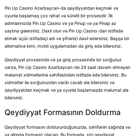
Pin Up Casino Azərbaycan-da qeydiyyatdan keçmək və
oyunla başlamaq çox rahat və sürətli bir prosesdir. İlk
adımlarınızda Pin Up Casino və ya Pinup və ya Pinap az
saytına gələrsiniz. Daxil olun və Pin Up Casino-dan istifadə
etmək üçün istifadəçi adı və şifrənizi daxil edərsiniz. Başqa bir
alternativə kimi, mobil uygulamadan da giriş edə bilərsiniz.
Qeydiyyat prosesində və ya giriş prosesində bir sorğunuz
varsa, Pin Up Casino Azərbaycan-də 24 saat davam etməyən
məlumat xidmətlərinə səhifəsindən istifadə edə bilərsiniz. Bu
xidmətlər ilə sorğunuzdan vacib cavab ala bilərsiniz və
qeydiyyatdan keçmək və ya oyunla başlamaqda məlumat ala
bilərsiniz.
Qeydiyyat Formasının Doldurma
Qeydiyyat formasını doldururduğunuzda, səhifənin sağında və
ya altında formanız olacaq. Bu formada, sizi qeydiyyat