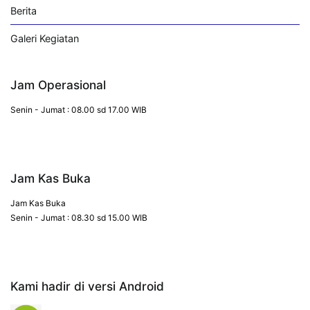
Berita
Galeri Kegiatan
Jam Operasional
Senin - Jumat : 08.00 sd 17.00 WIB
Jam Kas Buka
Jam Kas Buka
Senin - Jumat : 08.30 sd 15.00 WIB
Kami hadir di versi Android