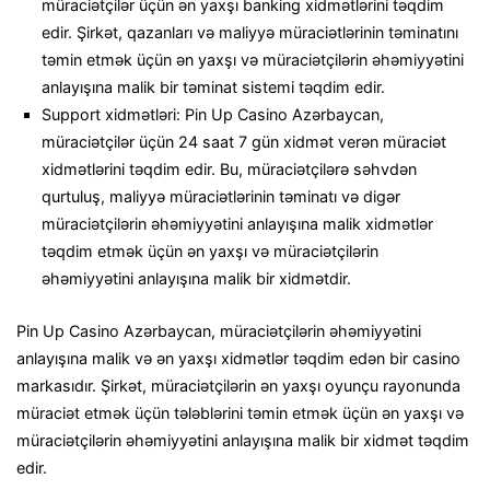
müraciətçilər üçün ən yaxşı banking xidmətlərini təqdim
edir. Şirkət, qazanları və maliyyə müraciətlərinin təminatını
təmin etmək üçün ən yaxşı və müraciətçilərin əhəmiyyətini
anlayışına malik bir təminat sistemi təqdim edir.
Support xidmətləri: Pin Up Casino Azərbaycan,
müraciətçilər üçün 24 saat 7 gün xidmət verən müraciət
xidmətlərini təqdim edir. Bu, müraciətçilərə səhvdən
qurtuluş, maliyyə müraciətlərinin təminatı və digər
müraciətçilərin əhəmiyyətini anlayışına malik xidmətlər
təqdim etmək üçün ən yaxşı və müraciətçilərin
əhəmiyyətini anlayışına malik bir xidmətdir.
Pin Up Casino Azərbaycan, müraciətçilərin əhəmiyyətini
anlayışına malik və ən yaxşı xidmətlər təqdim edən bir casino
markasıdır. Şirkət, müraciətçilərin ən yaxşı oyunçu rayonunda
müraciət etmək üçün tələblərini təmin etmək üçün ən yaxşı və
müraciətçilərin əhəmiyyətini anlayışına malik bir xidmət təqdim
edir.