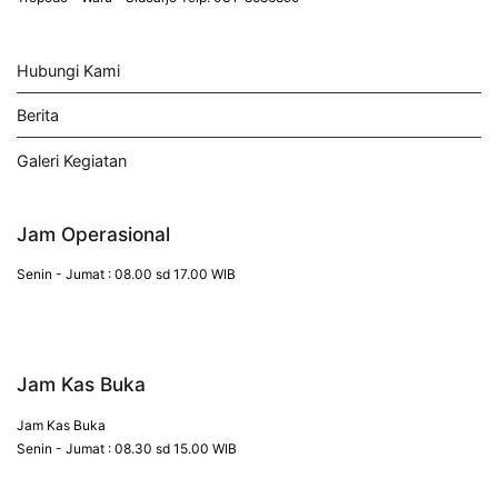
Hubungi Kami
Berita
Galeri Kegiatan
Jam Operasional
Senin - Jumat : 08.00 sd 17.00 WIB
Jam Kas Buka
Jam Kas Buka
Senin - Jumat : 08.30 sd 15.00 WIB