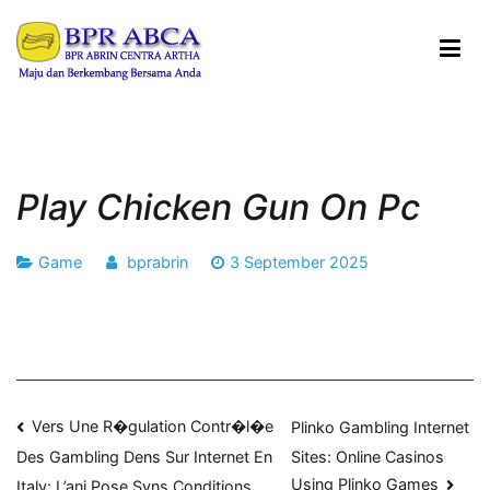
Loncat
ke
konten
BPR ABRIN CENTRA ARTHA
Maju dan Berkembang Bersama Anda
Play Chicken Gun On Pc
Game
bprabrin
3 September 2025
Navigasi
Vers Une R�gulation Contr�l�e
Plinko Gambling Internet
Sites: Online Casinos
Des Gambling Dens Sur Internet En
pos
Using Plinko Games
Italy: L’anj Pose Syns Conditions