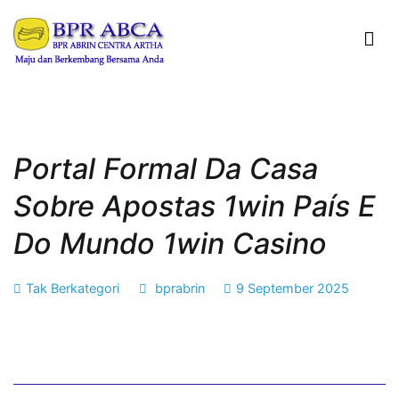
Loncat
ke
konten
BPR ABRIN CENTRA ARTHA
Maju dan Berkembang Bersama Anda
Portal Formal Da Casa
Sobre Apostas 1win País E
Do Mundo 1win Casino
Tak Berkategori
bprabrin
9 September 2025