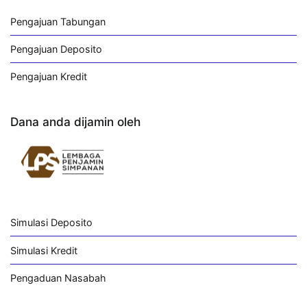
Pengajuan Tabungan
Pengajuan Deposito
Pengajuan Kredit
Dana anda dijamin oleh
Simulasi Deposito
Simulasi Kredit
Pengaduan Nasabah