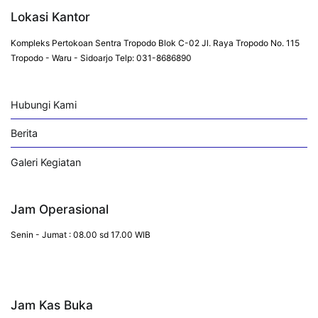
Lokasi Kantor
Kompleks Pertokoan Sentra Tropodo Blok C-02 Jl. Raya Tropodo No. 115
Tropodo - Waru - Sidoarjo Telp: 031-8686890
Hubungi Kami
Berita
Galeri Kegiatan
Jam Operasional
Senin - Jumat : 08.00 sd 17.00 WIB
Jam Kas Buka