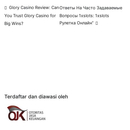
Navigasi
Glory Casino Review: Can
Ответы На Часто Задаваемые
Вопросы 1xslots: 1xslots
You Trust Glory Casino for
pos
Рулетка Онлайн”
Big Wins?
Terdaftar dan diawasi oleh