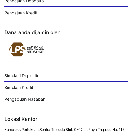
Pengajuan Deposito
Pengajuan Kredit
Dana anda dijamin oleh
Simulasi Deposito
Simulasi Kredit
Pengaduan Nasabah
Lokasi Kantor
Kompleks Pertokoan Sentra Tropodo Blok C-02 Jl. Raya Tropodo No. 115