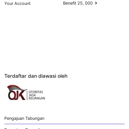
Benefit 25, 000
Your Account
pos
Terdaftar dan diawasi oleh
Pengajuan Tabungan