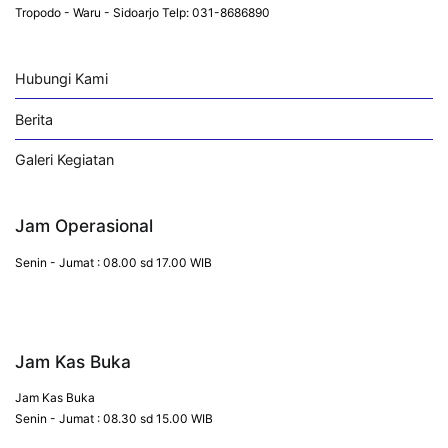
Tropodo - Waru - Sidoarjo Telp: 031-8686890
Hubungi Kami
Berita
Galeri Kegiatan
Jam Operasional
Senin - Jumat : 08.00 sd 17.00 WIB
Jam Kas Buka
Jam Kas Buka
Senin - Jumat : 08.30 sd 15.00 WIB