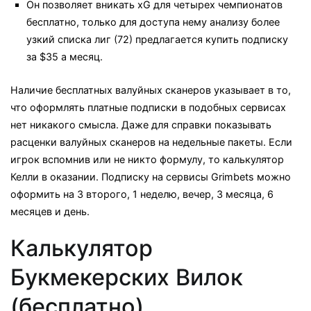
Он позволяет вникать xG для четырех чемпионатов
бесплатно, только для доступа нему анализу более
узкий списка лиг (72) предлагается купить подписку
за $35 а месяц.
Наличие бесплатных валуйных сканеров указывает в то,
что оформлять платные подписки в подобных сервисах
нет никакого смысла. Даже для справки показывать
расценки валуйных сканеров на недельные пакеты. Если
игрок вспомнив или не никто формулу, то калькулятор
Келли в оказании. Подписку на сервисы Grimbets можно
оформить на 3 второго, 1 неделю, вечер, 3 месяца, 6
месяцев и день.
Калькулятор
Букмекерских Вилок
(бесплатно)