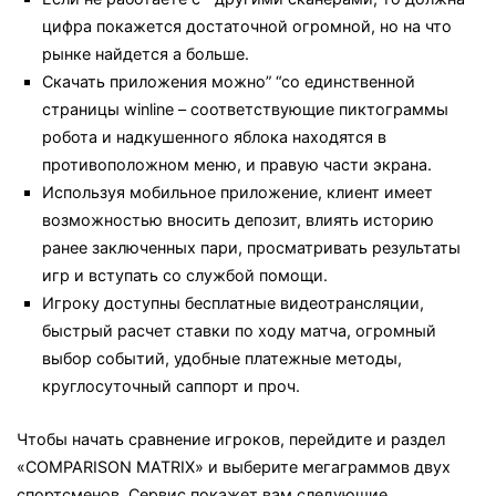
цифра покажется достаточной огромной, но на что
рынке найдется а больше.
Скачать приложения можно” “со единственной
страницы winline – соответствующие пиктограммы
робота и надкушенного яблока находятся в
противоположном меню, и правую части экрана.
Используя мобильное приложение, клиент имеет
возможностью вносить депозит, влиять историю
ранее заключенных пари, просматривать результаты
игр и вступать со службой помощи.
Игроку доступны бесплатные видеотрансляции,
быстрый расчет ставки по ходу матча, огромный
выбор событий, удобные платежные методы,
круглосуточный саппорт и проч.
Чтобы начать сравнение игроков, перейдите и раздел
«COMPARISON MATRIX» и выберите мегаграммов двух
спортсменов. Сервис покажет вам следующие