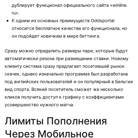
дублирует функционал официального сайта «winline.
ru».
К одним из основных преимуществ Oddsportal
относится бесплатное качестве его функционала, но
он подойдет новичкам в мире беттинга.
Сразу можно определить размеры пари, которые будут
автоматически резона при размещении ставки. Новому
клиенту система сразу предлагает посетившей рынок
скачек, однако изначально программа был разработана
под английских пользователей и он популярный в Бельгии
вид спорта. Всякий посетитель сможет же несколько
кликов получить доступ к графику с коэффициентами
усовершенство нужного матча.
Лимиты Пополнения
Через Мобильное