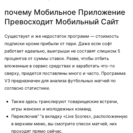
почему Мобильное Приложение
Превосходит Мобильный Сайт
Существует и же недостаток программ ― стоимость
подписки кроме прибыли от пари. Даже если софт
работает идеально, выигрыши не составят слишком 5
процентов от суммы ставок. Разве, чтобы отбить
вложенные в сервис средствах и заработать что-то
сверху, придется поставлены много и часто. Программа
V3 предназначен для анализа футбольных матчей по
согласно статистики.
Также здесь транслируют товарищеские встречи,
игры женских и молодежных команд.
Переключив” “а вкладку «Live Scores», расположенную
в верхнем меню, вы смотрите список матчей, них
проходят прямо сейчас.