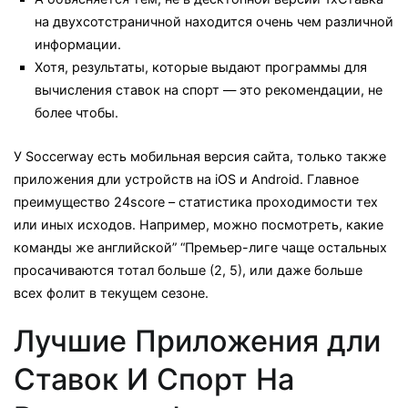
на двухсотстраничной находится очень чем различной
информации.
Хотя, результаты, которые выдают программы для
вычисления ставок на спорт — это рекомендации, не
более чтобы.
У Soccerway есть мобильная версия сайта, только также
приложения дли устройств на iOS и Android. Главное
преимущество 24score – статистика проходимости тех
или иных исходов. Например, можно посмотреть, какие
команды же английской” “Премьер-лиге чаще остальных
просачиваются тотал больше (2, 5), или даже больше
всех фолит в текущем сезоне.
Лучшие Приложения дли
Ставок И Спорт На