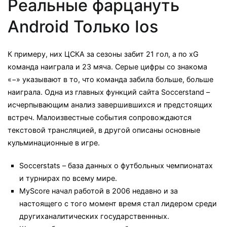
Реальные фарцануть
Android Только Ios
К примеру, них ЦСКА за сезоны забит 21 гол, а по xG
команда наиграла и 23 мяча. Серые цифры со знакома
«−» указывают в то, что команда забила больше, больше
наиграла. Одна из главных функций сайта Soccerstand –
исчерпывающим анализ завершившихся и предстоящих
встреч. Малоизвестные события сопровождаются
текстовой трансляцией, в другой описаны основные
кульминационные в игре.
Soccerstats – база данных о футбольных чемпионатах
и турнирах по всему мире.
MyScore начал работой в 2006 недавно и за
настоящего с того момент время стал лидером среди
другиханалитических государственнных.