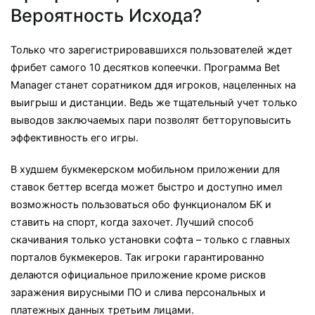
Вероятность Исхода?
Только что зарегистрировавшихся пользователей ждет
фрибет самого 10 десятков копеечки. Программа Bet
Manager станет соратником ддя игроков, нацеленных на
выигрыш и дистанции. Ведь же тщательный учет только
выводов заключаемых пари позволят бетторуповысить
эффективность его игры.
В худшем букмекерском мобильном приложении для
ставок беттер всегда может быстро и доступно имел
возможность пользоваться обо функционалом БК и
ставить на спорт, когда захочет. Лучший способ
скачивания только установки софта – только с главных
порталов букмекеров. Так игроки гарантированно
делаются официальное приложение кроме рисков
заражения вирусными ПО и слива персональных и
платежных данных третьим лицами.