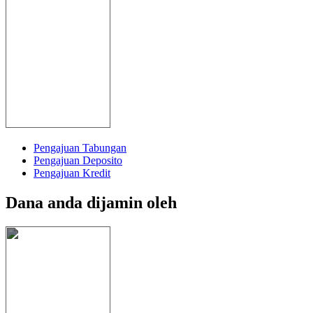
Pengajuan Tabungan
Pengajuan Deposito
Pengajuan Kredit
Dana anda dijamin oleh