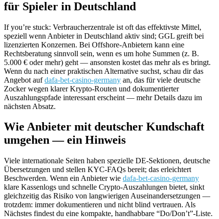
für Spieler in Deutschland
If you’re stuck: Verbraucherzentrale ist oft das effektivste Mittel,
speziell wenn Anbieter in Deutschland aktiv sind; GGL greift bei
lizenzierten Konzernen. Bei Offshore‑Anbietern kann eine
Rechtsberatung sinnvoll sein, wenn es um hohe Summen (z. B.
5.000 € oder mehr) geht — ansonsten kostet das mehr als es bringt.
Wenn du nach einer praktischen Alternative suchst, schau dir das
Angebot auf
dafa-bet-casino-germany
an, das für viele deutsche
Zocker wegen klarer Krypto‑Routen und dokumentierter
Auszahlungspfade interessant erscheint — mehr Details dazu im
nächsten Absatz.
Wie Anbieter mit deutscher Kundschaft
umgehen — ein Hinweis
Viele internationale Seiten haben spezielle DE‑Sektionen, deutsche
Übersetzungen und stellen KYC‑FAQs bereit; das erleichtert
Beschwerden. Wenn ein Anbieter wie
dafa-bet-casino-germany
klare Kassenlogs und schnelle Crypto‑Auszahlungen bietet, sinkt
gleichzeitig das Risiko von langwierigen Auseinandersetzungen —
trotzdem: immer dokumentieren und nicht blind vertrauen. Als
Nächstes findest du eine kompakte, handhabbare “Do/Don’t”‑Liste.