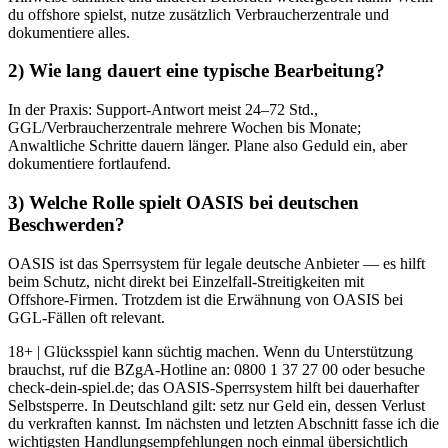
du offshore spielst, nutze zusätzlich Verbraucherzentrale und
dokumentiere alles.
2) Wie lang dauert eine typische Bearbeitung?
In der Praxis: Support‑Antwort meist 24–72 Std.,
GGL/Verbraucherzentrale mehrere Wochen bis Monate;
Anwaltliche Schritte dauern länger. Plane also Geduld ein, aber
dokumentiere fortlaufend.
3) Welche Rolle spielt OASIS bei deutschen
Beschwerden?
OASIS ist das Sperrsystem für legale deutsche Anbieter — es hilft
beim Schutz, nicht direkt bei Einzelfall‑Streitigkeiten mit
Offshore‑Firmen. Trotzdem ist die Erwähnung von OASIS bei
GGL‑Fällen oft relevant.
18+ | Glücksspiel kann süchtig machen. Wenn du Unterstützung
brauchst, ruf die BZgA‑Hotline an: 0800 1 37 27 00 oder besuche
check‑dein‑spiel.de; das OASIS‑Sperrsystem hilft bei dauerhafter
Selbstsperre. In Deutschland gilt: setz nur Geld ein, dessen Verlust
du verkraften kannst. Im nächsten und letzten Abschnitt fasse ich die
wichtigsten Handlungsempfehlungen noch einmal übersichtlich