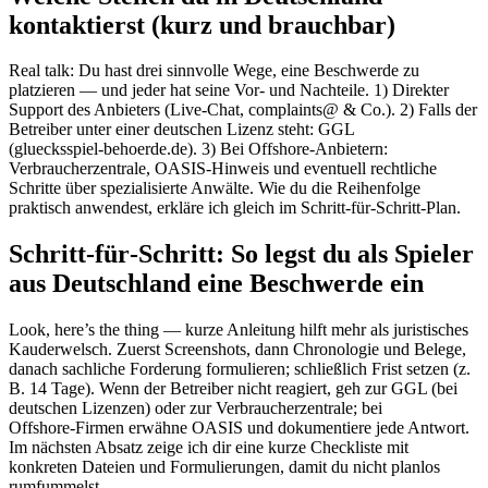
kontaktierst (kurz und brauchbar)
Real talk: Du hast drei sinnvolle Wege, eine Beschwerde zu
platzieren — und jeder hat seine Vor‑ und Nachteile. 1) Direkter
Support des Anbieters (Live‑Chat, complaints@ & Co.). 2) Falls der
Betreiber unter einer deutschen Lizenz steht: GGL
(gluecksspiel‑behoerde.de). 3) Bei Offshore‑Anbietern:
Verbraucherzentrale, OASIS‑Hinweis und eventuell rechtliche
Schritte über spezialisierte Anwälte. Wie du die Reihenfolge
praktisch anwendest, erkläre ich gleich im Schritt‑für‑Schritt‑Plan.
Schritt‑für‑Schritt: So legst du als Spieler
aus Deutschland eine Beschwerde ein
Look, here’s the thing — kurze Anleitung hilft mehr als juristisches
Kauderwelsch. Zuerst Screenshots, dann Chronologie und Belege,
danach sachliche Forderung formulieren; schließlich Frist setzen (z.
B. 14 Tage). Wenn der Betreiber nicht reagiert, geh zur GGL (bei
deutschen Lizenzen) oder zur Verbraucherzentrale; bei
Offshore‑Firmen erwähne OASIS und dokumentiere jede Antwort.
Im nächsten Absatz zeige ich dir eine kurze Checkliste mit
konkreten Dateien und Formulierungen, damit du nicht planlos
rumfummelst.