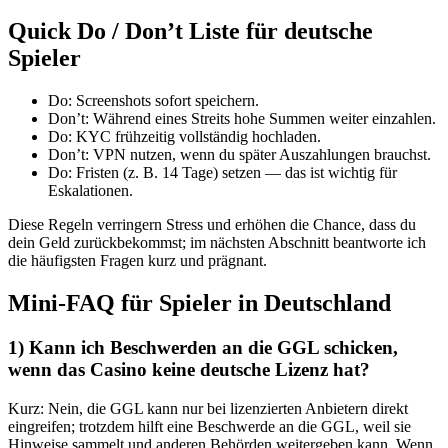
Quick Do / Don’t Liste für deutsche
Spieler
Do: Screenshots sofort speichern.
Don’t: Während eines Streits hohe Summen weiter einzahlen.
Do: KYC frühzeitig vollständig hochladen.
Don’t: VPN nutzen, wenn du später Auszahlungen brauchst.
Do: Fristen (z. B. 14 Tage) setzen — das ist wichtig für
Eskalationen.
Diese Regeln verringern Stress und erhöhen die Chance, dass du
dein Geld zurückbekommst; im nächsten Abschnitt beantworte ich
die häufigsten Fragen kurz und prägnant.
Mini‑FAQ für Spieler in Deutschland
1) Kann ich Beschwerden an die GGL schicken,
wenn das Casino keine deutsche Lizenz hat?
Kurz: Nein, die GGL kann nur bei lizenzierten Anbietern direkt
eingreifen; trotzdem hilft eine Beschwerde an die GGL, weil sie
Hinweise sammelt und anderen Behörden weitergeben kann. Wenn