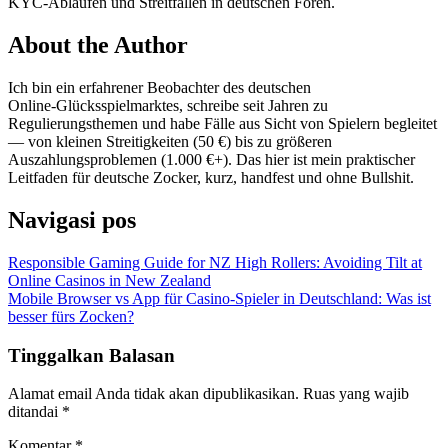
KYC‑Abläufen und Streitfällen in deutschen Foren.
About the Author
Ich bin ein erfahrener Beobachter des deutschen
Online‑Glücksspielmarktes, schreibe seit Jahren zu
Regulierungsthemen und habe Fälle aus Sicht von Spielern begleitet
— von kleinen Streitigkeiten (50 €) bis zu größeren
Auszahlungsproblemen (1.000 €+). Das hier ist mein praktischer
Leitfaden für deutsche Zocker, kurz, handfest und ohne Bullshit.
Navigasi pos
Responsible Gaming Guide for NZ High Rollers: Avoiding Tilt at
Online Casinos in New Zealand
Mobile Browser vs App für Casino-Spieler in Deutschland: Was ist
besser fürs Zocken?
Tinggalkan Balasan
Alamat email Anda tidak akan dipublikasikan.
Ruas yang wajib
ditandai
*
Komentar
*