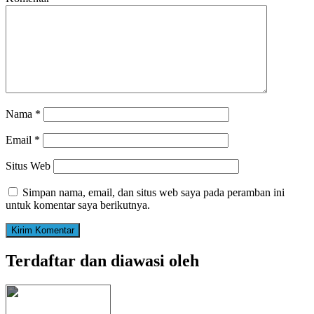
Nama
*
Email
*
Situs Web
Simpan nama, email, dan situs web saya pada peramban ini
untuk komentar saya berikutnya.
Terdaftar dan diawasi oleh