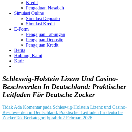
Kredit
Pengaduan Nasabah
Simulasi Online
Simulasi Deposito
Simulasi Kredit
E-Form
Pengajuan Tabungan
Pengajuan Deposito
Pengajuan Kredit
Berita
Hubungi Kami
Karir
Schleswig-Holstein Lizenz Und Casino-
Beschwerden In Deutschland: Praktischer
Leitfaden Für Deutsche Zocker
Tidak Ada Komentar
pada Schleswig-Holstein Lizenz und Casino-
Beschwerden in Deutschland: Praktischer Leitfaden für deutsche
Zocker
Tak Berkategori
bprabrin
2 Februari 2026