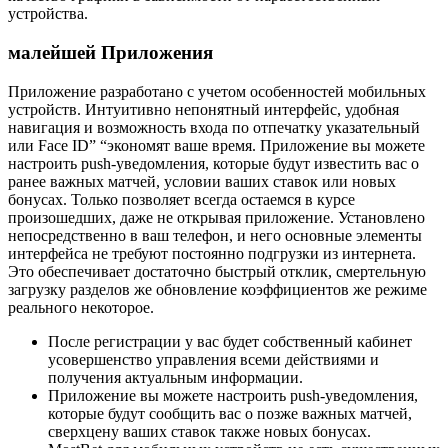
устройства.
малейшей Приложения
Приложение разработано с учетом особенностей мобильных
устройств. Интуитивно непонятный интерфейс, удобная
навигация и возможность входа по отпечатку указательный
или Face ID” “экономят ваше время. Приложение вы можете
настроить push-уведомления, которые будут известить вас о
ранее важных матчей, условии ваших ставок или новых
бонусах. Только позволяет всегда остаемся в курсе
произошедших, даже не открывая приложение. Установлено
непосредственно в ваш телефон, и него основные элементы
интерфейса не требуют постоянно подгрузки из интернета.
Это обеспечивает достаточно быстрый отклик, смертельную
загрузку разделов же обновление коэффициентов же режиме
реального некоторое.
После регистрации у вас будет собственный кабинет
усовершенство управления всеми действиями и
получения актуальным информации.
Приложение вы можете настроить push-уведомления,
которые будут сообщить вас о позже важных матчей,
сверхцену ваших ставок также новых бонусах.