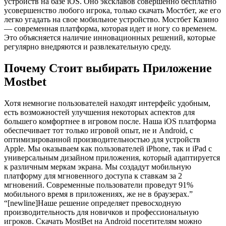
устройств на базе iOS. Оно эксклавов совершенно бесплатно
усовершенство любого игрока, только скачать Мостбет, же его
легко угадать на свое мобильное устройство. Мостбет Казино
— современная платформа, которая идет и ногу со временем.
Это объясняется наличие инновационных решений, которые
регулярно внедряются и развлекательную среду.
Почему Стоит выбирать Приложение
Mostbet
Хотя немногие пользователей находят интерфейс удобным,
есть возможностей улучшения некоторых аспектов для
большего комфортнее в игровом после. Наша iOS платформа
обеспечивает тот только игровой опыт, не и Android, с
оптимизированной производительностью для устройств
Apple. Мы оказываем как пользователей iPhone, так и iPad с
универсальным дизайном приложения, который адаптируется
к различным меркам экрана. Мы создадут мобильную
платформу для мгновенного доступа к ставкам за 2
мгновений. Современные пользователи проведут 91%
мобильного время в приложениях, же не в браузерах.”
“[newline]Наше решение определяет превосходную
производительность для новичков и профессиональную
игроков. Скачать MostBet на Android посетителям можно