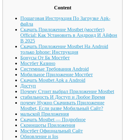
Content
Пошаговая Инструкция По Загрузке Apk-
файла
Скачать Приложение Mostbet (мостбет)
Official: Как Установить в Андроид И Айфон
В 2025
Скачать Приложение Mostbet На Android
только Iphone: Инструкция
Бонусы От Бк Мостбет
Мостбет Казино
Системные Требования Android
Мобильное Приложение Мостбет
Скачать Mostbet Apk а Android
Доступ
Почему Стоит выбрал Приложение Mostbet
стабильность И Доступ и Любое Время
почему Нужно Скачивать Приложение
Mostbet, Если разве Мобильный Сайт?
мальской Приложения
Скачать Mostbet — Подробное
Скриншоты Приложения
Мостбет Официальный Сайт
Обновление и Ios