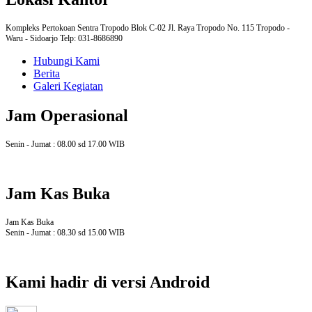
Kompleks Pertokoan Sentra Tropodo Blok C-02 Jl. Raya Tropodo No. 115 Tropodo -
Waru - Sidoarjo Telp: 031-8686890
Hubungi Kami
Berita
Galeri Kegiatan
Jam Operasional
Senin - Jumat : 08.00 sd 17.00 WIB
Jam Kas Buka
Jam Kas Buka
Senin - Jumat : 08.30 sd 15.00 WIB
Kami hadir di versi Android