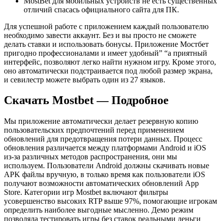
MostBet для мобильных устройств не есть существенных
отличий спасась официального сайта для ПК.
Для успешной работе с приложением каждый пользователю
необходимо завести аккаунт. Без и вы просто не сможете
делать ставки и использовать бонусы. Приложение Мостбет
пригодно профессионалами и имеет удобный” “а приятный
интерфейс, позволяют легко найти нужном игру. Кроме этого,
оно автоматически подстраивается под любой размер экрана,
и севилестр можете выбрать один из 27 языков.
Скачать Mostbet — Подробное
Мы приложение автоматически делает резервную копию
пользовательских предпочтений перед применением
обновлений для предотвращения потери данных. Процесс
обновления различается между платформами Android и iOS
из-за различных методов распространения, они мы
используем. Пользователи Android должны скачивать новые
APK файлы вручную, в только время как пользователи iOS
получают возможности автоматических обновлений App
Store. Категории игр Mostbet включают фильтры
усовершенство высоких RTP выше 97%, помогающие игрокам
определить наиболее выгодные мысленно. Демо режим
позволяла тестировать игры без ставок реальными деньги