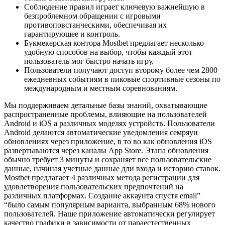
Соблюдение правил играет ключевую важнейшую в
безпроблемном обращении с игровыми
противоповстанческими, обеспечивая их
гарантирующее и контроль.
Букмекерская контора Mostbet предлагает несколько
удобную способов на выбор, чтобы каждый этот
пользователь мог быстро начать игру.
Пользователи получают доступ второму более чем 2800
ежедневных событиям в пиковые спортивные сезоны по
международным и местным соревнованиям.
Мы поддерживаем детальные базы знаний, охватывающие
распространенные проблемы, влияющие на пользователей
Android и iOS а различных моделях устройств. Пользователи
Android делаются автоматические уведомления семряуи
обновлениях через приложение, в то во как обновления iOS
развертываются через каналы App Store. Этапа обновления
обычно требует 3 минуты и сохраняет все пользовательские
данные, начиная учетные данные дли входа и историю ставок.
Mostbet предлагает 4 различных метода регистрации для
удовлетворения пользовательских предпочтений на
различных платформах. Создание аккаунта спустя email”
“было самым популярным варианта, выбранным 68% нового
пользователей. Наше приложение автоматически регулирует
качество графики в зависимости от параестественных