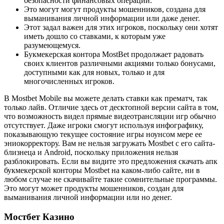
безопасности финансовых операций.
Это могут могут продукты мошенников, создана для
выманивания личной информации или даже денег.
Этот задал важен для этих игроков, поскольку они хотят
иметь дошло со ставками, к которым уже
разумеющемуся.
Букмекерская контора MostBet продолжает радовать
своих клиентов различными акциями только бонусами,
доступными как для новых, только и для
многочисленных игроков.
В Mostbet Mobile вы можете делать ставки как прематч, так
только лайв. Отличие здесь от десктопной версии сайта в том,
что возможность видел прямые видеотрансляции игр обычно
отсутствует. Даже игроки смогут используя инфографику,
показывающую текущее состояние игры ноунсом мере ее
эниокорректору. Вам не нельзя загружать Mostbet с его сайта-
близнеца и Android, поскольку приложения нельзя
разблокировать. Если вы видите это предложения скачать апк
букмекерской конторы Mostbet на каком-либо сайте, ни в
любом случае не cкачивайте такие сомнительные программы.
Это могут может продукты мошенников, создан для
выманивания личной информации или но денег.
Мостбет Казино