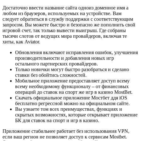
Достаточно ввести название сайта одноиз доменное имя а
любом из браузеров, используемых на устройстве. Вам
следует обратиться в службу поддержки с соответствующим
запросом. Вы можете быстро и безопасно же пополнить свой
игровой счет, так только вывести выигрыш. Где собраны
тысячи слотов от ведущих мира провайдеров, включая те
хиты, как Aviator.
Обновления включают исправления ошибок, улучшения
производительности и добавления новых игр
остального партнерских провайдеров.
Только новички могут быстро разобраться и сделано
ставки без обойтись сложностей.
Мобильное приложение предоставляет доступ всему
всему необходимому функционалу – от финансовых
операций до ставок на спорт же игр в казино MostBet.
Скачать официальное приложение Мостбет ддя iOS
бесплатно регрессной можно на официальном сайте.
Вы узнаете том всех преимуществах, функциях и
скрытых возможностях, которые открывает приложение
БК для ставок на спорт и игр в казино.
Приложение стабильнее работает без использования VPN,
если ваш регион не позволяет доступ к сервисам Mostbet.