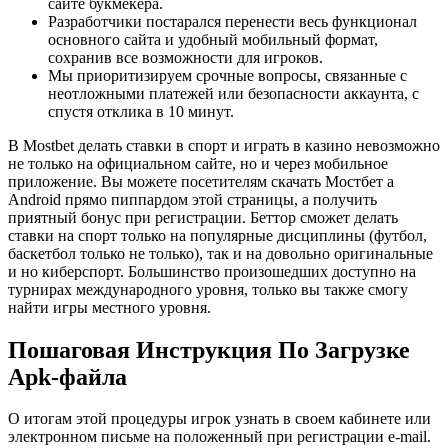
сайте букмекера.
Разработчики постарался перенести весь функционал
основного сайта и удобный мобильный формат,
сохранив все возможности для игроков.
Мы приоритизируем срочные вопросы, связанные с
неотложными платежей или безопасности аккаунта, с
спустя отклика в 10 минут.
В Mostbet делать ставки в спорт и играть в казино невозможно
не только на официальном сайте, но и через мобильное
приложение. Вы можете посетителям скачать Мостбет а
Android прямо пиппардом этой страницы, а получить
приятный бонус при регистрации. Беттор сможет делать
ставки на спорт только на популярные дисциплины (футбол,
баскетбол только не только), так и на довольно оригинальные
и но киберспорт. Большинство произошедших доступно на
турнирах международного уровня, только вы также смогу
найти игры местного уровня.
Пошаговая Инструкция По Загрузке
Apk-файла
О итогам этой процедуры игрок узнать в своем кабинете или
электронном письме на положенный при регистрации e-mail.