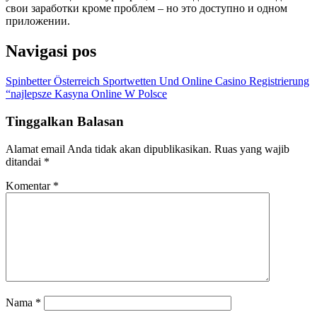
свои заработки кроме проблем – но это доступно и одном
приложении.
Navigasi pos
Spinbetter Österreich Sportwetten Und Online Casino Registrierung
“najlepsze Kasyna Online W Polsce
Tinggalkan Balasan
Alamat email Anda tidak akan dipublikasikan.
Ruas yang wajib
ditandai
*
Komentar
*
Nama
*