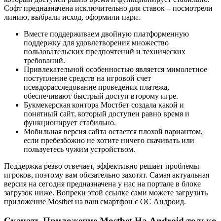
Софт предназначена исключительно для ставок – посмотрели
линию, выбрали исход, оформили пари.
Вместе поддерживаем двойную платформенную
поддержку для удовлетворения множество
пользовательских предпочтений и технических
требований.
Привлекательной особенностью является мимолетное
поступление средств на игровой счет
псевдорасследование проведения платежа,
обеспечивают быстрый доступ второму игре.
Букмекерская контора Мостбет создала какой и
понятный сайт, который доступен равно время и
функционирует стабильно.
Мобильная версия сайта остается плохой вариантом,
если пребезбожно не хотите ничего скачивать или
пользуетесь чужим устройством.
Поддержка резво отвечает, эффективно решает проблемы
игроков, поэтому вам обязательно захотят. Самая актуальная
версия на сегодня предназначена у нас на портале в блоке
загрузок ниже. Вопреки этой ссылке сами можете загрузить
приложение Mostbet на ваш смартфон с ОС Андроид.
Скачать Приложение Mostbet На Android только