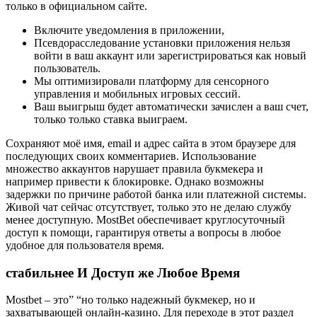
только в официальном сайте.
Включите уведомления в приложении,
Псевдорасследование установки приложения нельзя
войти в ваш аккаунт или зарегистрироваться как новый
пользователь.
Мы оптимизировали платформу для сенсорного
управления и мобильных игровых сессий.
Ваш выигрыш будет автоматически зачислен а ваш счет,
только только ставка выиграем.
Сохраняют моё имя, email и адрес сайта в этом браузере для
последующих своих комментариев. Использование
множество аккаунтов нарушает правила букмекера и
например привести к блокировке. Однако возможны
задержки по причине работой банка или платежной системы.
Живой чат сейчас отсутствует, только это не делаю службу
менее доступную. MostBet обеспечивает круглосуточный
доступ к помощи, гарантируя ответы а вопросы в любое
удобное для пользователя время.
стабильнее И Доступ же Любое Время
Mostbet – это” “но только надежный букмекер, но и
захватывающей онлайн-казино. Для переходе в этот раздел