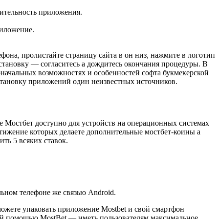
ительность приложения.
риложение.
лефона, пролистайте страницу сайта в он низ, нажмите в логотип
 установку — согласитесь а дождитесь окончания процедуры. В
оначальных возможностях и особенностей софта букмекерской
установку приложений один неизвестных источников.
е Мостбет доступно для устройств на операционных системах
стижение которых делаете дополнительные мостбет-коины а
ть 5 всяких ставок.
ьном телефоне же связью Android.
 можете упаковать приложение Mostbet и свой смартфон
ой помощью MostBet — иметь пользователям максимальное