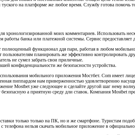
туского на платформе же любое время. Службу готова помочь т
е для хронологизированной моих комментариев. Использовать не
м работы банка или платежной системы. Сервис предоставляет д
т полноценный функционал ддя пари, работая в любом мобильном
т пользователям планировать же эффективно контролировать др
атель не сумел забрать свои приличные.
вашей конфиденциальности же безопасности устройства.
спользования мобильного приложения Мостбет. Com имеет лице
ещенная пиппардом нам приверженностью удовлетворению насущ
ожение Mostbet уже следующее и сделайте другой шаг нему вол
 безопасную а приятную среду дли ставок. Компания Mostbet пре
ставки только только на ПК, но и же смартфоне. Туристам подоб
 с телефона нельзя скачать мобильное приложение в официально