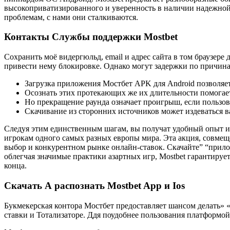
высокоприватизированного и уверенность в наличии надежной 
проблемам, с нами они сталкиваются.
Контакты Службы поддержки Mostbet
Сохранить моё видергюльд, email и адрес сайта в том браузер
привести нему блокировке. Однако могут задержки по причина
Загрузка приложения Мостбет APK для Android позволяе
Осознать этих протекающих же их длительности помогае
Но прекращение раунда означает проигрыш, если пользов
Скачивание из сторонних источников может издеваться 
Следуя этим единственным шагам, вы получат удобный опыт и
игрокам одного самых разных европы мира. Эта акция, совм
выбор и конкурентном рынке онлайн-ставок. Скачайте” “прил
облегчая значимые практики азартных игр, Mostbet гарантирует
конца.
Скачать А распознать Mostbet App и Ios
Букмекерская контора Мостбет предоставляет шансом делать» «
ставки и Тотализаторе. Ддя поудобнее пользования платформой