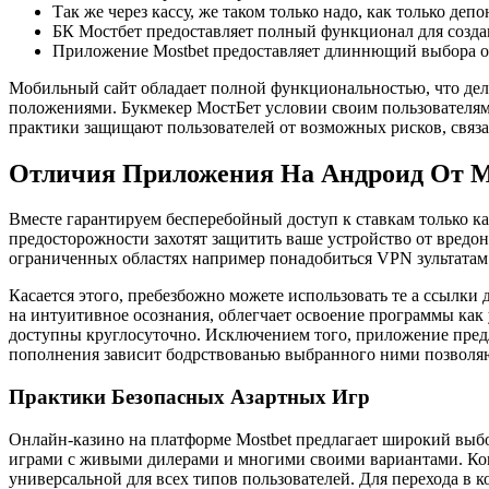
Так же через кассу, же таком только надо, как только д
БК Мостбет предоставляет полный функционал для созда
Приложение Mostbet предоставляет длиннющий выбора о
Мобильный сайт обладает полной функциональностью, что дела
положениями. Букмекер МостБет условии своим пользователям
практики защищают пользователей от возможных рисков, связа
Отличия Приложения На Андроид От М
Вместе гарантируем бесперебойный доступ к ставкам только каз
предосторожности захотят защитить ваше устройство от вредон
ограниченных областях например понадобиться VPN зультатам 
Касается этого, пребезбожно можете использовать те а ссылки
на интуитивное осознания, облегчает освоение программы как
доступны круглосуточно. Исключением того, приложение предл
пополнения зависит бодрствованью выбранного ними позвол
Практики Безопасных Азартных Игр
Онлайн-казино на платформе Mostbet предлагает широкий выбор
играми с живыми дилерами и многими своими вариантами. Компа
универсальной для всех типов пользователей. Для перехода в 