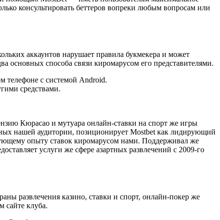
олько консультировать беттеров вопреки любым вопросам или
скольких аккаунтов нарушает правила букмекера и может
ва основных способа связи киромарусом его представителями.
 телефоне с системой Android.
угими средствами.
нзию Кюрасао и мутуара онлайн-ставки на спорт же игры
ных нашей аудитории, позиционирует Mostbet как лидирующий
нующему опыту ставок киромарусом нами. Поддерживал же
доставляет услуги же сфере азартных развлечений с 2009-го
раны развлечения казино, ставки и спорт, онлайн-покер же
м сайте клуба.