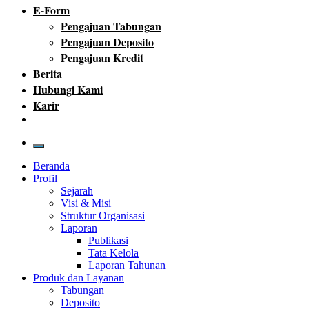
E-Form
Pengajuan Tabungan
Pengajuan Deposito
Pengajuan Kredit
Berita
Hubungi Kami
Karir
Beranda
Profil
Sejarah
Visi & Misi
Struktur Organisasi
Laporan
Publikasi
Tata Kelola
Laporan Tahunan
Produk dan Layanan
Tabungan
Deposito