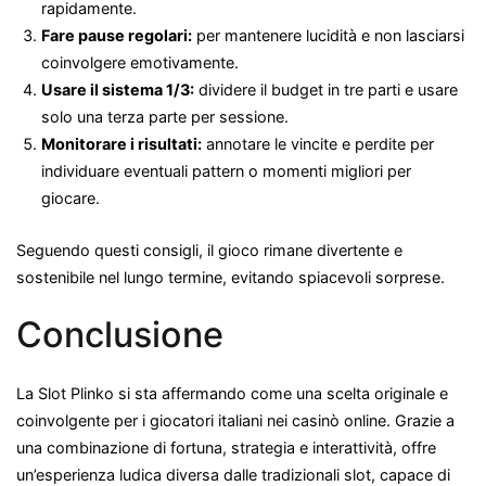
rapidamente.
Fare pause regolari:
per mantenere lucidità e non lasciarsi
coinvolgere emotivamente.
Usare il sistema 1/3:
dividere il budget in tre parti e usare
solo una terza parte per sessione.
Monitorare i risultati:
annotare le vincite e perdite per
individuare eventuali pattern o momenti migliori per
giocare.
Seguendo questi consigli, il gioco rimane divertente e
sostenibile nel lungo termine, evitando spiacevoli sorprese.
Conclusione
La Slot Plinko si sta affermando come una scelta originale e
coinvolgente per i giocatori italiani nei casinò online. Grazie a
una combinazione di fortuna, strategia e interattività, offre
un’esperienza ludica diversa dalle tradizionali slot, capace di