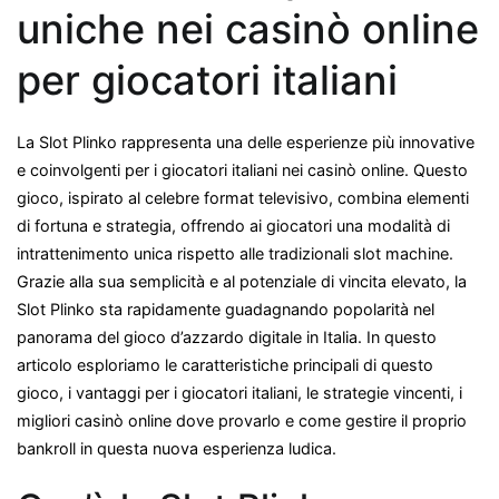
uniche nei casinò online
casinò
online
per giocatori italiani
per
giocatori
italiani
La Slot Plinko rappresenta una delle esperienze più innovative
e coinvolgenti per i giocatori italiani nei casinò online. Questo
gioco, ispirato al celebre format televisivo, combina elementi
di fortuna e strategia, offrendo ai giocatori una modalità di
intrattenimento unica rispetto alle tradizionali slot machine.
Grazie alla sua semplicità e al potenziale di vincita elevato, la
Slot Plinko sta rapidamente guadagnando popolarità nel
panorama del gioco d’azzardo digitale in Italia. In questo
articolo esploriamo le caratteristiche principali di questo
gioco, i vantaggi per i giocatori italiani, le strategie vincenti, i
migliori casinò online dove provarlo e come gestire il proprio
bankroll in questa nuova esperienza ludica.