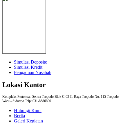
Simulasi Deposito
Simulasi Kredit
Pengaduan Nasabah
Lokasi Kantor
Kompleks Pertokoan Sentra Tropodo Blok C-02 Jl. Raya Tropodo No. 115 Tropodo -
Waru - Sidoarjo Telp: 031-8686890
Hubungi Kami
Berita
Galeri Kegiatan