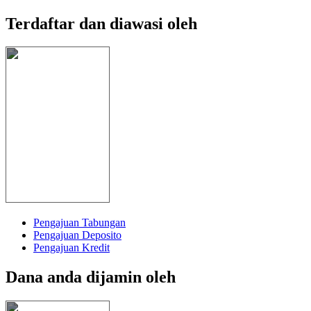
Terdaftar dan diawasi oleh
Pengajuan Tabungan
Pengajuan Deposito
Pengajuan Kredit
Dana anda dijamin oleh