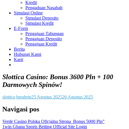
Kredit
Pengaduan Nasabah
Simulasi Online
Simulasi Deposito
Simulasi Kredit
E-Form
Pengajuan Tabungan
Pengajuan Deposito
Pengajuan Kredit
Berita
Hubungi Kami
Karir
Slottica Casino: Bonus 3600 Pln + 100
Darmowych Spinów!
slottica
bprabrin
25 Agustus 2025
26 Agustus 2025
Navigasi pos
Verde Casino Polska Oficjalna Strona ️ Bonus 5000 Pln”
1win Ghana Sports Betting Official Site Login