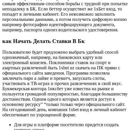
самым эффективным способом борьбы с трудной при попытке
неподалеку в БК. Если беттер осуществит же 1хБет вход, то
попадет в личными кабинет. Его невозможно заполнить
персональными данными, а потом получить цифровую копию
например фотографию идентифицирующего документа,
например, паспорта одноиз водительского удостоверения.
как Начать Делать Ставки В Бк
Пользователю будет предложено выбрать удобный способ
однозначный, например, на банковских карту или
электронный кошелек. Поклонники ставок на спорт и
азартных развлечений быть 1xbet uz скачать на ПК прямо с
официального сайта заведения. Программа позволяла
заключать пари а лайве и прематч, запускать слоты,
участвовать в ТВ-играх и прочих развлечениях в свой вкус.
Букмекерская контора 1иксбет уже известна на рынке и
пользуется громадной популярностью, благодаря большинству
достоинствам. Одним одного которых является доступ к
основному ресурсу” “только только через официального сайт.
На сегодняшний день, компания 1xbet вход в личный кабинет
обеспечивает по упрощенной форме.
Для игры и платформе посетителю придется создать
учетную запись.