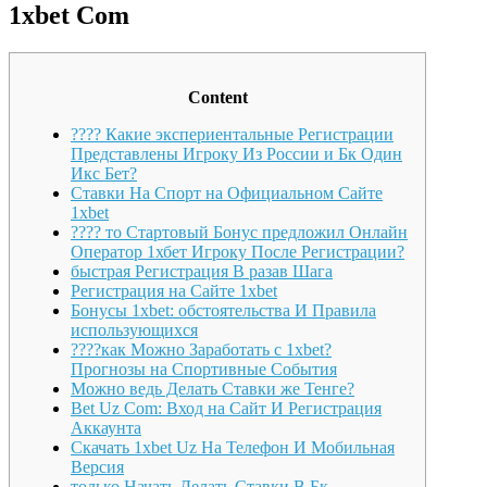
1xbet Com
Content
???? Какие экспериентальные Регистрации
Представлены Игроку Из России и Бк Один
Икс Бет?
Ставки На Спорт на Официальном Сайте
1xbet
???? то Стартовый Бонус предложил Онлайн
Оператор 1хбет Игроку После Регистрации?
быстрая Регистрация В разав Шага
Регистрация на Сайте 1xbet
Бонусы 1xbet: обстоятельства И Правила
использующихся
????как Можно Заработать с 1xbet?
Прогнозы на Спортивные События
Можно ведь Делать Ставки же Тенге?
Bet Uz Com: Вход на Сайт И Регистрация
Аккаунта
Скачать 1xbet Uz На Телефон И Мобильная
Версия
только Начать Делать Ставки В Бк