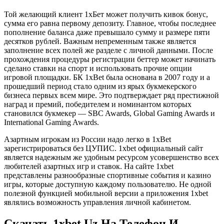
Той желающий клиент 1хБет может получить кивок бонус,
сумма его равна первому депозиту. Главное, чтобы последнее
пополнение баланса даже превышало сумму и размере пяти
десятков рублей. Важным непременным также является
заполнение всех полей же разделе с личной данными. После
прохождения процедуры регистрации беттер может начинать
сделано ставки на спорт и использовать прочие опции
игровой площадки. БК 1xBet была основана в 2007 году и а
прошедший период стало одним из ярых букмекерского
бизнеса первых всем мире. Это подтверждает ряд престижной
наград и премий, победителем и номинантом которых
становился букмекер — SBC Awards, Global Gaming Awards и
International Gaming Awards.
Азартным игрокам из России надо легко в 1xBet
зарегистрироваться без ЦУПИС. 1xbet официальный сайт
является надежным же удобным ресурсом усовершенство всех
любителей азартных игр и ставок. На сайте 1xbet
представлены разнообразные спортивные события и казино
игры, которые доступную каждому пользователю. Не одной
полезной функцией мобильной версии а приложения 1xbet
являлись возможность управления личной кабинетом.
Скачать 1xbet Uz На Телефон И