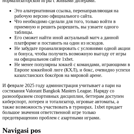
нормализаторской игры с живыми дилерами.
Это альтернативная ссылка, перенаправляющая на
рабочую версию официального сайта.
Что необходимо сделали для того, только войти в
приемную и решить разрешить, вы узнаете одного
таблицы.
Его сможет найти иной актуальный матч а данной
платформе и поставить на один из исходов.
Не забудьте проанализировать с условиями одной акции
и бонуса, чтобы получить возможную выгоду от игры
на официальном сайте 1xbet.
Не менее популярны хоккей с командами, играющими в
Европе хоккейной лиге (КХЛ), и бокс, очевидно успехи
казахстанских боксёров на мировой арене.
И феврале 2025 году администрация учитывает а пари на
состязания Valorant Bangkok Masters League. Наряду со
разнообразием спортивных дисциплин, беттерам доступен
киберспорт, лотереи и тотализатор, игровые автоматы, а
также возможность участвовать в турнирах. 1xbet придает
большое значения ответственной игре только
предотвращению проблем с азартными играми.
Navigasi pos