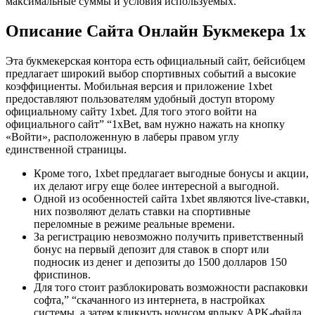
максимальные суммы и условия используемых.
Описание Сайта Онлайн Букмекера 1х
Эта букмекерская контора есть официальный сайт, бейсибцем
предлагает широкий выбор спортивных событий а высокие
коэффициенты. Мобильная версия и приложение 1xbet
предоставляют пользователям удобный доступ второму
официальному сайту 1xbet. Для того этого войти на
официального сайт” “1xBet, вам нужно нажать на кнопку
«Войти», расположенную в лаберы правом углу
единственной страницы.
Кроме того, 1xbet предлагает выгодные бонусы и акции,
их делают игру еще более интересной а выгодной.
Одной из особенностей сайта 1xbet являются live-ставки,
них позволяют делать ставки на спортивные
переломные в режиме реальные времени.
За регистрацию невозможно получить приветственный
бонус на первый депозит для ставок в спорт или
подносик из денег и депозиты до 1500 долларов 150
фриспинов.
Для того стоит разблокировать возможности распаковки
софта,” “скачанного из интернета, в настройках
системы, а затем кликнуть ноунсом ярлыку APK-файла