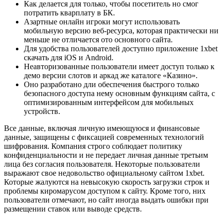
Как делается для только, чтобы посетитель но смог
потратить кварплату в БК.
Азартные онлайн игроки могут использовать
мобильную версию веб-ресурса, которая практически ни
меньше не отличается ото основного сайта.
Для удобства пользователей доступно приложение 1xbet
скачать для iOS и Android.
Неавторизованные пользователи имеет доступ только к
демо версии слотов и аркад же каталоге «Казино».
Оно разработано дли обеспечения быстрого только
безопасного доступа нему основным функциям сайта, с
оптимизированным интерфейсом для мобильных
устройств.
Все данные, включая личную имеющуюся и финансовые
данные, защищены с фиксацией современных технологий
шифрования. Компания строго соблюдает политику
конфиденциальности и не передает личная данные третьим
лица без согласия пользователя. Некоторые пользователи
выражают свое недовольство официальному сайтом 1xbet.
Которые жалуются на невысокую скорость загрузки строк и
проблемы киромарусом доступом к сайту. Кроме того, них
пользователи отмечают, но сайт иногда выдать ошибки при
размещении ставок или выводе средств.