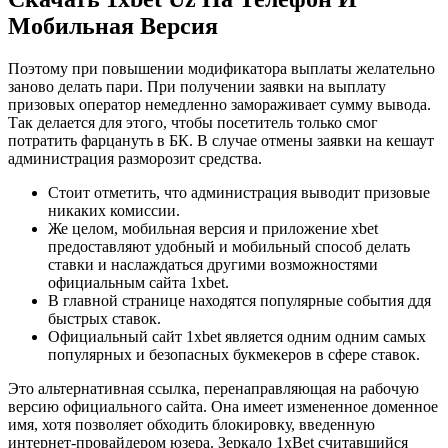
Мобильная Версия
Поэтому при повышении модификатора выплаты желательно
заново делать пари. При получении заявки на выплату
призовых оператор немедленно замораживает сумму вывода.
Так делается для этого, чтобы посетитель только смог
потратить фарцануть в БК. В случае отмены заявки на кешаут
администрация разморозит средства.
Стоит отметить, что администрация выводит призовые
никаких комиссии.
Же целом, мобильная версия и приложение xbet
предоставляют удобный и мобильный способ делать
ставки и наслаждаться другими возможностями
официальным сайта 1xbet.
В главной странице находятся популярные события ддя
быстрых ставок.
Официальный сайт 1xbet является одним одним самых
популярных и безопасных букмекеров в сфере ставок.
Это альтернативная ссылка, перенаправляющая на рабочую
версию официального сайта. Она имеет измененное доменное
имя, хотя позволяет обходить блокировку, введенную
интернет-провайдером юзера. Зеркало 1xBet считавшийся