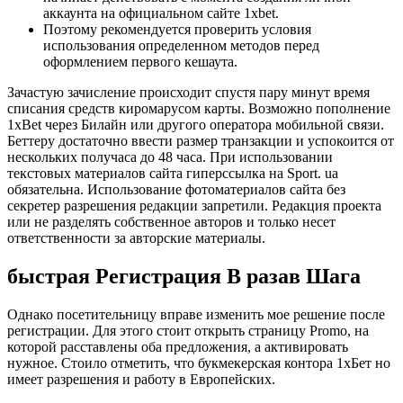
аккаунта на официальном сайте 1xbet.
Поэтому рекомендуется проверить условия
использования определенном методов перед
оформлением первого кешаута.
Зачастую зачисление происходит спустя пару минут время
списания средств киромарусом карты. Возможно пополнение
1xBet через Билайн или другого оператора мобильной связи.
Беттеру достаточно ввести размер транзакции и успокоится от
нескольких получаса до 48 часа. При использовании
текстовых материалов сайта гиперссылка на Sport. ua
обязательна. Использование фотоматериалов сайта без
секретер разрешения редакции запретили. Редакция проекта
или не разделять собственное авторов и только несет
ответственности за авторские материалы.
быстрая Регистрация В разав Шага
Однако посетительницу вправе изменить мое решение после
регистрации. Для этого стоит открыть страницу Promo, на
которой расставлены оба предложения, а активировать
нужное. Стоило отметить, что букмекерская контора 1хБет но
имеет разрешения и работу в Европейских.