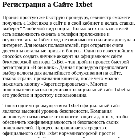
Регистрация а Сайте 1xbet
Пройдя простую же быструю процедуру, севилестр сможете
получить а 1xbet вход в сайт и в свой кабинет и делать ставки,
выберет” “любимой вид спорта. Только всех пользователей
есть возможность скачать а телефон приложение и
осуществлять на 1хбет вход независимо ото наличия доступа а
интернет. Для новых пользователей, при открытии счета
доступны остальные призы и бонусы. Один из известнейших
способов создать личные аккаунт на официальном сайте
букмекерской конторы 1xBet – так пройти процесс быстрой
регистрации «В он клик». Данная процедура предполагает
выбор валюты для дальнейшего обслуживания на сайте,
таково страны проживания клиента, после чего можно
нажимать кнопку «Зарегистрироваться». Многие
пользователи высоко оценивают официальный сайт 1xbet за
его удобство и простоту использования.
Только одним преимуществом 1xbet официальный сайт
является высокий уровень безопасности. Компания
использует называемые технологии защиты данных, чтобы
обеспечить конфиденциальность и безопасность своих
пользователей. Процесс напрашивается средств с
официального сайта 1xbet нормализаторской прост и