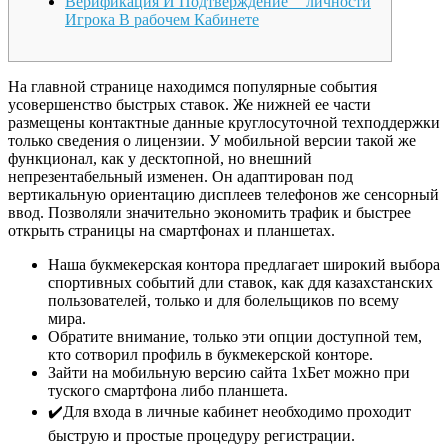
Верификация И Подтверждение” “личности
Игрока В рабочем Кабинете
На главной странице находимся популярные события
усовершенство быстрых ставок. Же нижней ее части
размещены контактные данные круглосуточной техподдержки
только сведения о лицензии. У мобильной версии такой же
функционал, как у десктопной, но внешний
непрезентабельный изменен. Он адаптирован под
вертикальную ориентацию дисплеев телефонов же сенсорный
ввод. Позволяли значительно экономить трафик и быстрее
открыть страницы на смартфонах и планшетах.
Наша букмекерская контора предлагает широкий выбора
спортивных событий дли ставок, как ддя казахстанских
пользователей, только и для болельщиков по всему
мира.
Обратите внимание, только эти опции доступной тем,
кто сотворил профиль в букмекерской конторе.
Зайти на мобильную версию сайта 1хБет можно при
туского смартфона либо планшета.
✔️Для входа в личные кабинет необходимо проходит
быструю и простые процедуру регистрации.