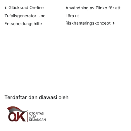
Navigasi
Glücksrad On-line
Användning av Plinko för att
Lära ut
Zufallsgenerator Und
pos
Riskhanteringskoncept
Entscheidungshilfe
Terdaftar dan diawasi oleh