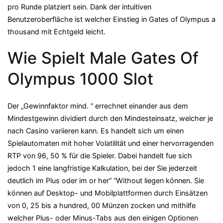
pro Runde platziert sein. Dank der intuitiven
Benutzeroberfläche ist welcher Einstieg in Gates of Olympus a
thousand mit Echtgeld leicht.
Wie Spielt Male Gates Of
Olympus 1000 Slot
Der „Gewinnfaktor mind. “ errechnet einander aus dem
Mindestgewinn dividiert durch den Mindesteinsatz, welcher je
nach Casino variieren kann. Es handelt sich um einen
Spielautomaten mit hoher Volatilität und einer hervorragenden
RTP von 96, 50 % für die Spieler. Dabei handelt fue sich
jedoch 1 eine langfristige Kalkulation, bei der Sie jederzeit
deutlich im Plus oder im or her” “Without liegen können. Sie
können auf Desktop- und Mobilplattformen durch Einsätzen
von 0, 25 bis a hundred, 00 Münzen zocken und mithilfe
welcher Plus- oder Minus-Tabs aus den einigen Optionen