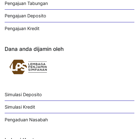
Pengajuan Tabungan
Pengajuan Deposito
Pengajuan Kredit
Dana anda dijamin oleh
Simulasi Deposito
Simulasi Kredit
Pengaduan Nasabah