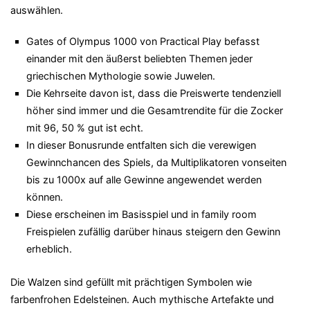
auswählen.
Gates of Olympus 1000 von Practical Play befasst
einander mit den äußerst beliebten Themen jeder
griechischen Mythologie sowie Juwelen.
Die Kehrseite davon ist, dass die Preiswerte tendenziell
höher sind immer und die Gesamtrendite für die Zocker
mit 96, 50 % gut ist echt.
In dieser Bonusrunde entfalten sich die verewigen
Gewinnchancen des Spiels, da Multiplikatoren vonseiten
bis zu 1000x auf alle Gewinne angewendet werden
können.
Diese erscheinen im Basisspiel und in family room
Freispielen zufällig darüber hinaus steigern den Gewinn
erheblich.
Die Walzen sind gefüllt mit prächtigen Symbolen wie
farbenfrohen Edelsteinen. Auch mythische Artefakte und