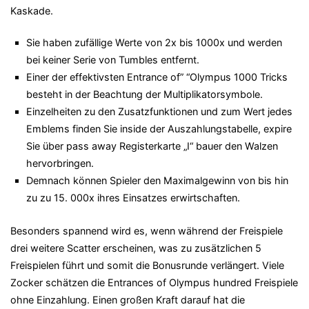
Kaskade.
Sie haben zufällige Werte von 2x bis 1000x und werden
bei keiner Serie von Tumbles entfernt.
Einer der effektivsten Entrance of” “Olympus 1000 Tricks
besteht in der Beachtung der Multiplikatorsymbole.
Einzelheiten zu den Zusatzfunktionen und zum Wert jedes
Emblems finden Sie inside der Auszahlungstabelle, expire
Sie über pass away Registerkarte „I“ bauer den Walzen
hervorbringen.
Demnach können Spieler den Maximalgewinn von bis hin
zu zu 15. 000x ihres Einsatzes erwirtschaften.
Besonders spannend wird es, wenn während der Freispiele
drei weitere Scatter erscheinen, was zu zusätzlichen 5
Freispielen führt und somit die Bonusrunde verlängert. Viele
Zocker schätzen die Entrances of Olympus hundred Freispiele
ohne Einzahlung. Einen großen Kraft darauf hat die