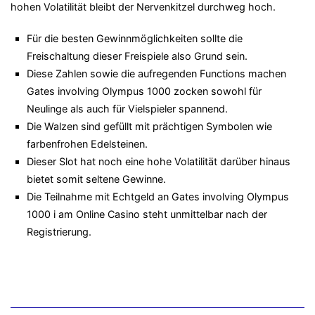
hohen Volatilität bleibt der Nervenkitzel durchweg hoch.
Für die besten Gewinnmöglichkeiten sollte die
Freischaltung dieser Freispiele also Grund sein.
Diese Zahlen sowie die aufregenden Functions machen
Gates involving Olympus 1000 zocken sowohl für
Neulinge als auch für Vielspieler spannend.
Die Walzen sind gefüllt mit prächtigen Symbolen wie
farbenfrohen Edelsteinen.
Dieser Slot hat noch eine hohe Volatilität darüber hinaus
bietet somit seltene Gewinne.
Die Teilnahme mit Echtgeld an Gates involving Olympus
1000 i am Online Casino steht unmittelbar nach der
Registrierung.