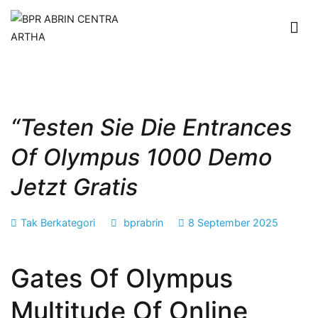
Loncat
ke
konten
BPR ABRIN CENTRA ARTHA
Maju dan Berkembang Bersama Anda
“Testen Sie Die Entrances
Of Olympus 1000 Demo
Jetzt Gratis
Tak Berkategori
bprabrin
8 September 2025
Gates Of Olympus
Multitude Of Online