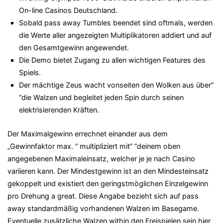
On-line Casinos Deutschland.
Sobald pass away Tumbles beendet sind oftmals, werden
die Werte aller angezeigten Multiplikatoren addiert und auf
den Gesamtgewinn angewendet.
Die Demo bietet Zugang zu allen wichtigen Features des
Spiels.
Der mächtige Zeus wacht vonseiten den Wolken aus über”
“die Walzen und begleitet jeden Spin durch seinen
elektrisierenden Kräften.
Der Maximalgewinn errechnet einander aus dem
„Gewinnfaktor max. “ multipliziert mit” “deinem oben
angegebenen Maximaleinsatz, welcher je je nach Casino
variieren kann. Der Mindestgewinn ist an den Mindesteinsatz
gekoppelt und existiert den geringstmöglichen Einzelgewinn
pro Drehung a great. Diese Angabe bezieht sich auf pass
away standardmäßig vorhandenen Walzen im Basegame.
Eventuelle zusätzliche Walzen within den Freispielen sein hier