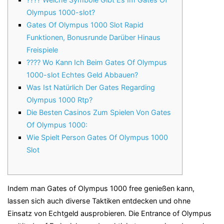
Olympus 1000-slot?
Gates Of Olympus 1000 Slot Rapid
Funktionen, Bonusrunde Darüber Hinaus
Freispiele
???? Wo Kann Ich Beim Gates Of Olympus
1000-slot Echtes Geld Abbauen?
Was Ist Natürlich Der Gates Regarding
Olympus 1000 Rtp?
Die Besten Casinos Zum Spielen Von Gates
Of Olympus 1000:
Wie Spielt Person Gates Of Olympus 1000
Slot
Indem man Gates of Olympus 1000 free genießen kann,
lassen sich auch diverse Taktiken entdecken und ohne
Einsatz von Echtgeld ausprobieren. Die Entrance of Olympus