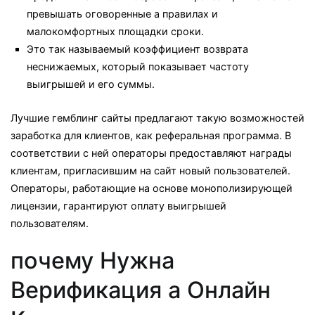
превышать оговоренные а правилах и
малокомфортных площадки сроки.
Это так называемый коэффициент возврата
неснижаемых, который показывает частоту
выигрышей и его суммы.
Лучшие гемблинг сайты предлагают такую возможностей
заработка для клиентов, как реферальная программа. В
соответствии с ней операторы предоставляют награды
клиентам, пригласившим на сайт новый пользователей.
Операторы, работающие на основе монополизирующей
лицензии, гарантируют оплату выигрышей
пользователям.
почему Нужна
Верификация а Онлайн