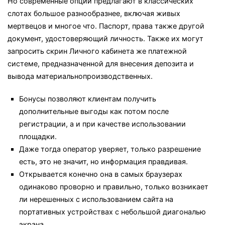
Но современные опции предлагают в классических
слотах большое разнообразнее, включая живых
мертвецов и многое что. Паспорт, права также другой
документ, удостоверяющий личность. Также их могут
запросить скрин Личного кабинета же платежной
системе, предназначенной для внесения депозита и
вывода материальнопроизводственных.
Бонусы позволяют клиентам получить
дополнительные выгоды как потом после
регистрации, а и при качестве использовании
площадки.
Даже тогда оператор уверяет, только разрешение
есть, это не значит, но информация правдивая.
Открывается конечно она в самых браузерах
одинаково проворно и правильно, только возникает
ли нерешенных с использованием сайта на
портативных устройствах с небольшой диагональю
экрана.