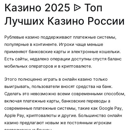
Казино 2025 ᐉ Топ
Для
Игры
Лучших Казино России
На
Деньги
в
Рублевые казино поддерживают платежные системы,
2025
популярные в континенте. Игроки чаще меньше
Году
применяют банковские карты и электронные кошельки.
Есть сайты, недалеко операции доступны спустя баланс
мобильных операторов и в криптовалюте.
Этого полноценно играть в онлайн казино только
выигрывать, пользователи вносят средства на банк.
Сделать это невозможно всеми современными способом,
включая платежные карты, банковские переводы а
современные платежные системы, такие как Google Pay,
Apple Pay, криптовалюты и другие. Большинство онлайн
казино предлагают новым же постоянным игрокам
всевозможные бонусы.