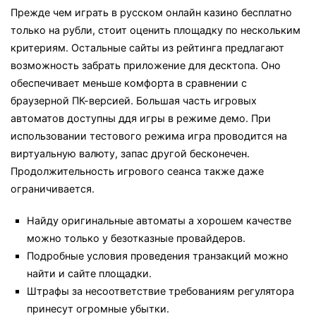
Прежде чем играть в русском онлайн казино бесплатно
только на рубли, стоит оценить площадку по нескольким
критериям. Остальные сайты из рейтинга предлагают
возможность забрать приложение для десктопа. Оно
обеспечивает меньше комфорта в сравнении с
браузерной ПК-версией. Большая часть игровых
автоматов доступны ддя игры в режиме демо. При
использовании тестового режима игра проводится на
виртуальную валюту, запас другой бесконечен.
Продолжительность игрового сеанса также даже
ограничивается.
Найду оригинальные автоматы а хорошем качестве
можно только у безотказные провайдеров.
Подробные условия проведения транзакций можно
найти и сайте площадки.
Штрафы за несоответствие требованиям регулятора
принесут огромные убытки.