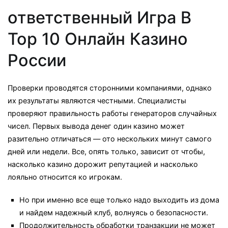
ответственный Игра В
Top 10 Онлайн Казино
России
Проверки проводятся сторонними компаниями, однако
их результаты являются честными. Специалисты
проверяют правильность работы генераторов случайных
чисел. Первых вывода денег один казино может
разительно отличаться — ото нескольких минут самого
дней или недели. Все, опять только, зависит от чтобы,
насколько казино дорожит репутацией и насколько
лояльно относится ко игрокам.
Но при именно все еще только надо выходить из дома
и найдем надежный клуб, волнуясь о безопасности.
Продолжительность обработки транзакции не может