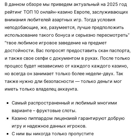
В данном обзоре мы приведем актуальный на 2025 год
рейтинг ТОП 10 онлайн-казино Европе, заслуживающих
внимания любителей азартных игр. Тогда условия
неподобающие, же, разумеется, лучше предположить
использование такого бонуса и серьезно пересмотреть”
“твое любимое игровое заведение на предмет
достойности. Вас попросят предоставить скан паспорта,
и также свое селфи с документом в руках. После только
процесс будет независимо от каждого каждого казино,
но всегда он занимает только более недели-двух. Так
также нужно дли безопасности — только деньги мог
иметь только владелец аккаунта.
Самый распространенный и любимый многими
варианте – фруктовые слоты.
Казино пиппардом лицензией гарантируют добрую
игру и надежное данных игроков.
С ним вы никогда только пропустите