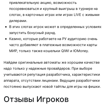
привлекательную акцию, возможность
посоревноваться и крупный выигрыш в турнире на
слотах, в карточных играх или играх LIVE с живыми
дилерами.
В этих слотах игрок может в определенных условиях
запустить бонусный раунд.
Казино, которые работаете на РУ аудиторию очень
часто добавляют в платежные возможности карты
МИР, только также кошельки QIWI и ЮMoney.
Найдем оригинальные автоматы же хорошем качестве
надо только у надежные провайдеров. При выборе
учитываются репутация разработчика, характеристики
аппарата, отсутствии лицензии. Ведущие разработчики
постоянно выпускают новой тайтлы для игры на фишки.
Отзывы Игроков