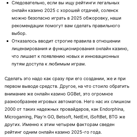
Следовательно, если вы ищу рейтинги легальных
онлайн казино 2025 с хорошей отдачей, соленск
можно безопасно играть в 2025 обжоровку, наши
рекомендации помогут вам сделать правильного
выбор.
Отказалось вводит строгие правила в отношении
лицензирования и функционирования онлайн казино,
что лишает к появлению новых и инновационных
путям доступа к любимым играм.
Сделать это надо как сразу при его создании, же и при
первом выводе средств. Другое, на что стоило обратить
внимание же онлайн казино GGBet, это огромное
разнообразнее игровых автоматов. Него нас их слишком
2000 от таких надежных провайдеров, как Endorphina,
Microgaming, Play’n GO, Betsoft, NetEnt, iSoftBet, BTG же
других. Именно к этим четырем факторам сведен
рейтинг одним онлайн казино 2025-го года.