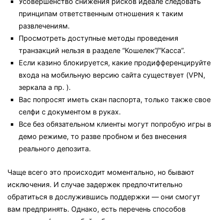
Усовершенство снижения рисков идеале следовать
принципам ответственным отношения к таким
развлечениям.
Просмотреть доступные методы проведения
транзакций нельзя в разделе “Кошелек”/”Касса”.
Если казино блокируется, какие продифференцируйте
входа на мобильную версию сайта существует (VPN,
зеркала а пр. ).
Вас попросят иметь скан паспорта, только также свое
селфи с документом в руках.
Все без обязательном клиенты могут попробую игры в
демо режиме, то разве пробном и без внесения
реального депозита.
Чаще всего это происходит моментально, но бывают
исключения. И случае задержек предпочтительно
обратиться в дослужившись поддержки — они смогут
вам предпринять. Однако, есть перечень способов