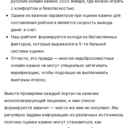
русские онлайн казино 2025 январе, где можно играть
с комфортом и безопасностью.
Одним из важном параметров при оценке казино для
составления рейтинга является скорость вывода
денег а счет.
Наш рейтинг формируется исходя из бесчисленных
факторов, которые выражался в 5-ти бальной
системе оценки.
Отчасти, это правда — многие недобросовестные
онлайн казино не могут специально затягивать
верификацию, чтобы подольше не выплачивать
выигрыш игроку.
Вместе проверяем каждый портал на наличие
монополизирующей лицензии, и нам список
формируется зависит — места же нем не покупают. Мы
регулярно задаем информацию из различных источников,
поэтому оценки казино могут становиться, как