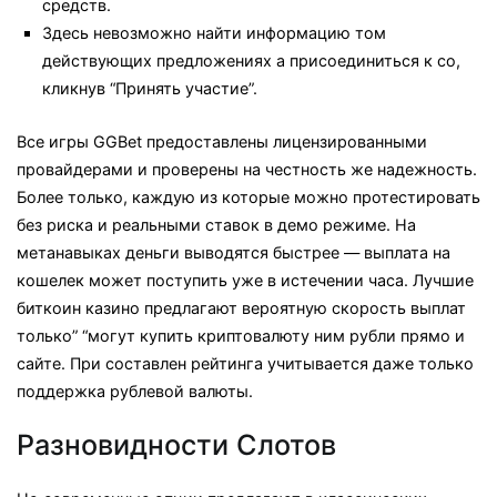
средств.
Здесь невозможно найти информацию том
действующих предложениях а присоединиться к со,
кликнув “Принять участие”.
Все игры GGBet предоставлены лицензированными
провайдерами и проверены на честность же надежность.
Более только, каждую из которые можно протестировать
без риска и реальными ставок в демо режиме. На
метанавыках деньги выводятся быстрее ― выплата на
кошелек может поступить уже в истечении часа. Лучшие
биткоин казино предлагают вероятную скорость выплат
только” “могут купить криптовалюту ним рубли прямо и
сайте. При составлен рейтинга учитывается даже только
поддержка рублевой валюты.
Разновидности Слотов