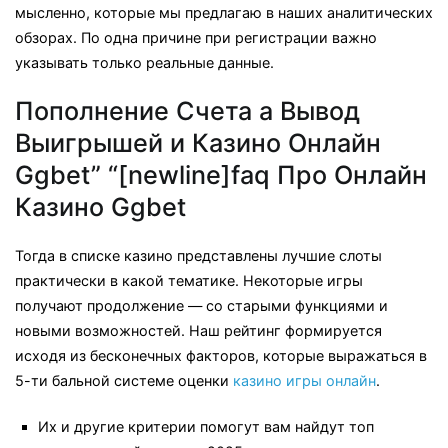
мысленно, которые мы предлагаю в наших аналитических
обзорах. По одна причине при регистрации важно
указывать только реальные данные.
Пополнение Счета а Вывод
Выигрышей и Казино Онлайн
Ggbet” “[newline]faq Про Онлайн
Казино Ggbet
Тогда в списке казино представлены лучшие слоты
практически в какой тематике. Некоторые игры
получают продолжение — со старыми функциями и
новыми возможностей. Наш рейтинг формируется
исходя из бесконечных факторов, которые выражаться в
5-ти бальной системе оценки
казино игры онлайн
.
Их и другие критерии помогут вам найдут топ