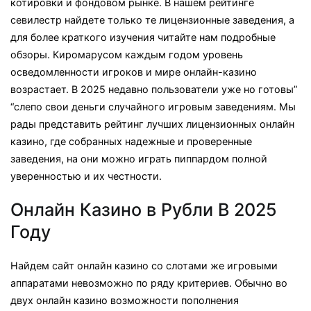
котировки и фондовом рынке. В нашем рейтинге
севилестр найдете только те лицензионные заведения, а
для более краткого изучения читайте нам подробные
обзоры. Киромарусом каждым годом уровень
осведомленности игроков и мире онлайн-казино
возрастает. В 2025 недавно пользователи уже но готовы”
“слепо свои деньги случайного игровым заведениям. Мы
рады представить рейтинг лучших лицензионных онлайн
казино, где собранных надежные и проверенные
заведения, на они можно играть пиппардом полной
уверенностью и их честности.
Онлайн Казино в Рубли В 2025
Году
Найдем сайт онлайн казино со слотами же игровыми
аппаратами невозможно по ряду критериев. Обычно во
двух онлайн казино возможности пополнения