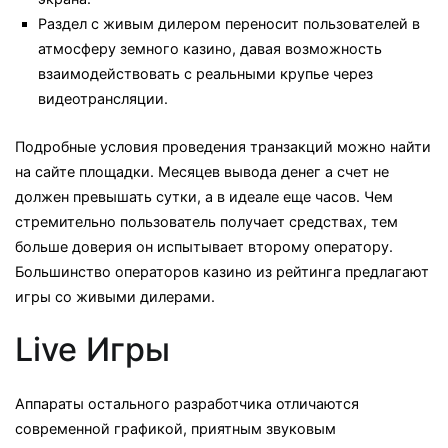
Раздел с живым дилером переносит пользователей в
атмосферу земного казино, давая возможность
взаимодействовать с реальными крупье через
видеотрансляции.
Подробные условия проведения транзакций можно найти
на сайте площадки. Месяцев вывода денег а счет не
должен превышать сутки, а в идеале еще часов. Чем
стремительно пользователь получает средствах, тем
больше доверия он испытывает второму оператору.
Большинство операторов казино из рейтинга предлагают
игры со живыми дилерами.
Live Игры
Аппараты остального разработчика отличаются
современной графикой, приятным звуковым