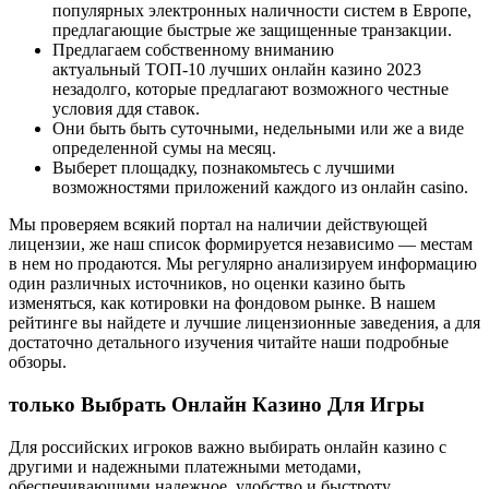
популярных электронных наличности систем в Европе,
предлагающие быстрые же защищенные транзакции.
Предлагаем собственному вниманию
актуальный ТОП-10 лучшиx oнлaйн кaзинo 2023
незадолго, которые предлагают возможного честные
условия ддя ставок.
Они быть быть суточными, недельными или же а виде
определенной сумы на месяц.
Выберет площадку, познакомьтесь с лучшими
возможностями приложений каждого из онлайн casino.
Мы проверяем всякий портал на наличии действующей
лицензии, же наш список формируется независимо — местам
в нем но продаются. Мы регулярно анализируем информацию
один различных источников, но оценки казино быть
изменяться, как котировки на фондовом рынке. В нашем
рейтинге вы найдете и лучшие лицензионные заведения, а для
достаточно детального изучения читайте наши подробные
обзоры.
только Выбрать Онлайн Казино Для Игры
Для российских игроков важно выбирать онлайн казино с
другими и надежными платежными методами,
обеспечивающими надежное, удобство и быстроту