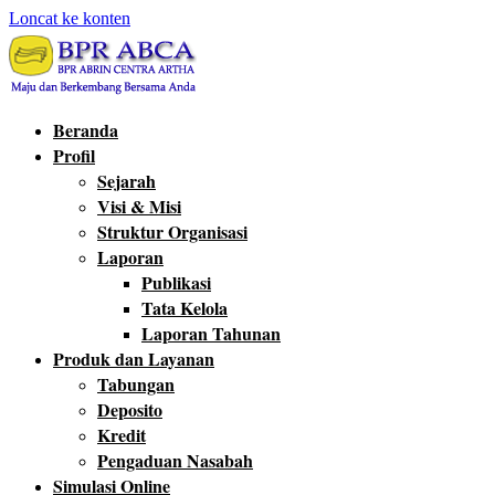
Loncat ke konten
BPR ABRIN CENTRA ARTHA
Maju dan Berkembang Bersama Anda
Beranda
Profil
Sejarah
Visi & Misi
Struktur Organisasi
Laporan
Publikasi
Tata Kelola
Laporan Tahunan
Produk dan Layanan
Tabungan
Deposito
Kredit
Pengaduan Nasabah
Simulasi Online