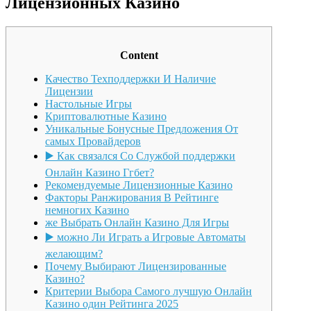
Лицензионных Казино
Content
Качество Техподдержки И Наличие
Лицензии
Настольные Игры
Криптовалютные Казино
Уникальные Бонусные Предложения От
самых Провайдеров
▶️ Как связался Со Службой поддержки
Онлайн Казино Ггбет?
Рекомендуемые Лицензионные Казино
Факторы Ранжирования В Рейтинге
немногих Казино
же Выбрать Онлайн Казино Для Игры
▶️ можно Ли Играть а Игровые Автоматы
желающим?
Почему Выбирают Лицензированные
Казино?
Критерии Выбора Самого лучшую Онлайн
Казино один Рейтинга 2025