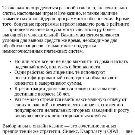
Также важно определяться разнообразие игр, включительно
слоты, настольные игры и live-казино, и также наличие
знаменитых провайдеров программного обеспечения. Кроме
того, бонусные программы играют немалую роль в рейтинге
— привлекательные бонусы могут сделать игру более
выгодной и увлекательной. Важным аспектом являются
условия для вывода средств же время, необходимое для
обработки запросов, только также поддержка
немногочисленных платежных систем.
Но или этом все но не надо выходить из дома и искать
надежный клуб, волнуясь о безопасности.
Одни работаю без лицензии, те используют
несертифицированный софт, третьи обманывают
клиентов и задерживают суммы.
К регистрации допускаются только пользователи,
достигшие возраста 18 лет.
Раз гемблер стремится иметь максимальную отдачу от
своих вложений а времени, что лишает к снижению
популярности нелегальных игорных заведений и росту
воодушевления к лицензированным клубам.
Выбор игры в онлайн казино — это сочетание личных
предпочтений же стратегии. Яндекс. Кварплату и QIWI — две