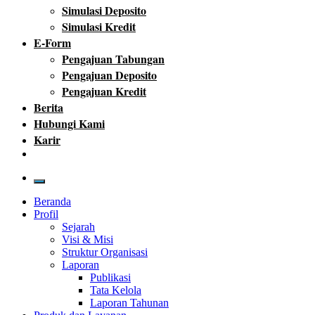
Simulasi Deposito
Simulasi Kredit
E-Form
Pengajuan Tabungan
Pengajuan Deposito
Pengajuan Kredit
Berita
Hubungi Kami
Karir
Beranda
Profil
Sejarah
Visi & Misi
Struktur Organisasi
Laporan
Publikasi
Tata Kelola
Laporan Tahunan