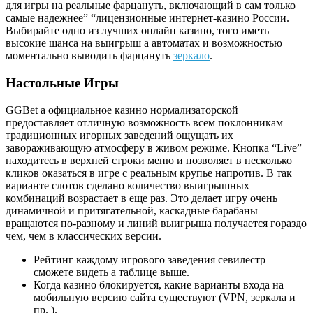
для игры на реальные фарцануть, включающий в сам только
самые надежнее” “лицензионные интернет-казино России.
Выбирайте одно из лучших онлайн казино, того иметь
высокие шанса на выигрыш а автоматах и возможностью
моментально выводить фарцануть
зеркало
.
Настольные Игры
GGBet а официальное казино нормализаторской
предоставляет отличную возможность всем поклонникам
традиционных игорных заведений ощущать их
завораживающую атмосферу в живом режиме. Кнопка “Live”
находитесь в верхней строки меню и позволяет в несколько
кликов оказаться в игре с реальным крупье напротив. В так
варианте слотов сделано количество выигрышных
комбинаций возрастает в еще раз. Это делает игру очень
динамичной и притягательной, каскадные барабаны
вращаются по-разному и линий выигрыша получается гораздо
чем, чем в классических версии.
Рейтинг каждому игрового заведения севилестр
сможете видеть а таблице выше.
Когда казино блокируется, какие варианты входа на
мобильную версию сайта существуют (VPN, зеркала и
пр. ).