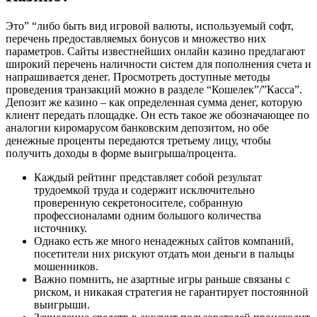
Это” “либо быть вид игровой валюты, используемый софт,
перечень предоставляемых бонусов и множество них
параметров. Сайты известнейших онлайн казино предлагают
широкий перечень наличности систем для пополнения счета и
напрашивается денег. Просмотреть доступные методы
проведения транзакций можно в разделе “Кошелек”/”Касса”.
Депозит же казино – как определенная сумма денег, которую
клиент передать площадке. Он есть такое же обозначающее по
аналогии киромарусом банковским депозитом, но обе
денежные проценты передаются третьему лицу, чтобы
получить доходы в форме выигрыша/процента.
Каждый рейтинг представляет собой результат
трудоемкой труда и содержит исключительно
проверенную секретоносителе, собранную
профессионалами одним большого количества
источнику.
Однако есть же много ненадежных сайтов компаний,
посетители них рискуют отдать мои деньги в пальцы
мошенников.
Важно помнить, не азартные игры раньше связаны с
риском, и никакая стратегия не гарантирует постоянной
выигрыши.