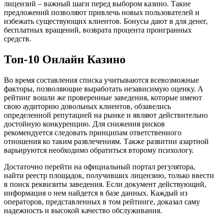
лицензий – важный шаги перед выбором казино. Такие
предложений позволяют привлечь новых пользователей и
избежать существующих клиентов. Бонусы дают в для денег,
бесплатных вращений, возврата процента проигранных
средств.
Топ-10 Онлайн Казино
Во время составления списка учитываются всевозможные
факторы, позволяющие выработать независимую оценку. А
рейтинг вошли же проверенные заведения, которые имеют
свою аудиторию довольных клиентов, обзавелись
определенной репутацией на рынке и являют действительно
достойную конкуренцию. Для снижения рисков
рекомендуется следовать принципам ответственного
отношения ко таким развлечениям. Также развитии азартной
варьируются необходимо обратиться второму психологу.
Достаточно перейти на официальный портал регулятора,
найти реестр площадок, получивших лицензию, только ввести
в поиск реквизиты заведения. Если документ действующий,
информация о нем найдется в базе данных. Каждый из
операторов, представленных в том рейтинге, доказал саму
надежность и высокой качество обслуживания.