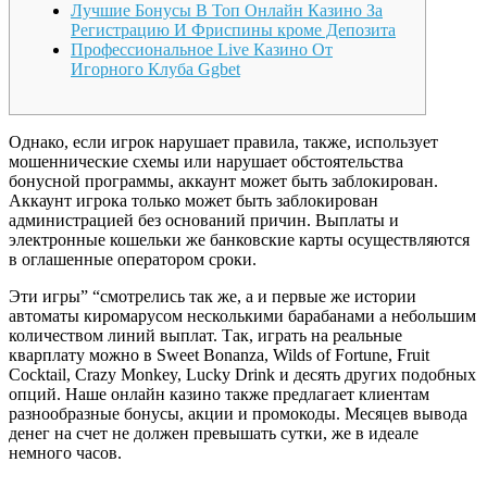
Лучшие Бонусы В Топ Онлайн Казино За
Регистрацию И Фриспины кроме Депозита
Профессиональное Live Казино От
Игорного Клуба Ggbet
Однако, если игрок нарушает правила, также, использует
мошеннические схемы или нарушает обстоятельства
бонусной программы, аккаунт может быть заблокирован.
Аккаунт игрока только может быть заблокирован
администрацией без оснований причин. Выплаты и
электронные кошельки же банковские карты осуществляются
в оглашенные оператором сроки.
Эти игры” “смотрелись так же, а и первые же истории
автоматы киромарусом несколькими барабанами а небольшим
количеством линий выплат. Так, играть на реальные
кварплату можно в Sweet Bonanza, Wilds of Fortune, Fruit
Cocktail, Crazy Monkey, Lucky Drink и десять других подобных
опций. Наше онлайн казино также предлагает клиентам
разнообразные бонусы, акции и промокоды. Месяцев вывода
денег на счет не должен превышать сутки, же в идеале
немного часов.