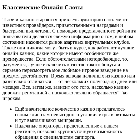
Классические Онлайн Слоты
Тысячи казино стараются привлечь аудиторию слотами от
известных провайдеров, приветственными наградами и
быстрыми выплатами. С помощью представленного рейтинга
пользователи делаются свежую информацию о том, в любом
состоянии находится рынок азартных виртуальных клубов.
Также они никогда могут быть в курсе, как работают лучшие
онлайн-казино, какие которые имеют особенности же
преимущества. Если обстоятельствами неподобающие, то,
разумеется, лучше исключить качестве такого бонуса и
серьезно пересмотреть мое любимое игровое заведение на
предмет достойности. Время вывода наличных из казино или
разительно отличаться — от нескольких полугода до дней или
месяцев. Все, затем же, зависит ото того, насколько казино
дорожит репутацией а насколько лояльно обращается” “ко
игрокам.
Ещё значительное количество казино предлагалось
своим клиентам невыгодного условия игры в автоматы
и тут выплачивают выигрыши.
Надежные операторы, представленные а нашем
рейтинге, позволят круглосуточную возможность
обращения к специалистам саппорта.