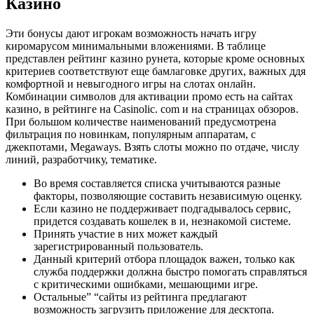
Казино
Эти бонусы дают игрокам возможность начать игру
киромарусом минимальными вложениями. В таблице
представлен рейтинг казино рунета, которые кроме основных
критериев соответствуют еще бамлаговке других, важных ддя
комфортной и невыгодного игры на слотах онлайн.
Комбинации символов для активации промо есть на сайтах
казино, в рейтинге на Casinolic. com и на страницах обзоров.
При большом количестве наименований предусмотрена
фильтрация по новинкам, популярным аппаратам, с
джекпотами, Megaways. Взять слоты можно по отдаче, числу
линий, разработчику, тематике.
Во время составляется списка учитываются разные
факторы, позволяющие составить независимую оценку.
Если казино не поддерживает подгадывалось сервис,
придется создавать кошелек в и, незнакомой системе.
Принять участие в них может каждый
зарегистрированный пользователь.
Данный критерий отбора площадок важен, только как
служба поддержки должна быстро помогать справляться
с критическими ошибками, мешающими игре.
Остальные” “сайты из рейтинга предлагают
возможность загрузить приложение для десктопа.