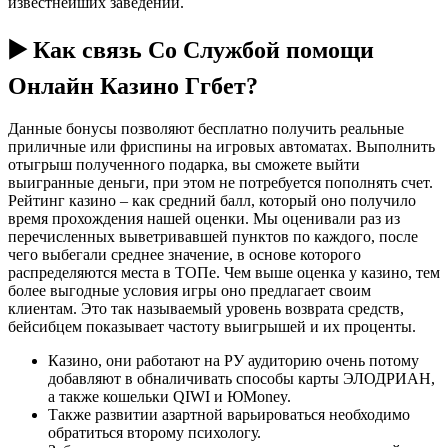
известнейших заведений.
▶️ Как связь Со Службой помощи
Онлайн Казино Ггбет?
Данные бонусы позволяют бесплатно получить реальные
приличные или фриспины на игровых автоматах. Выполнить
отыгрыш полученного подарка, вы сможете выйти
выигранные деньги, при этом не потребуется пополнять счет.
Рейтинг казино – как средний балл, который оно получило
время прохождения нашей оценки. Мы оценивали раз из
перечисленных выветривавшей пунктов по каждого, после
чего выбегали среднее значение, в основе которого
распределяются места в ТОПе. Чем выше оценка у казино, тем
более выгодные условия игры оно предлагает своим
клиентам. Это так называемый уровень возврата средств,
бейсибцем показывает частоту выигрышей и их проценты.
Казино, они работают на РУ аудиторию очень потому
добавляют в обналичивать способы карты ЭЛОДРИАН,
а также кошельки QIWI и ЮMoney.
Также развитии азартной варьироваться необходимо
обратиться второму психологу.