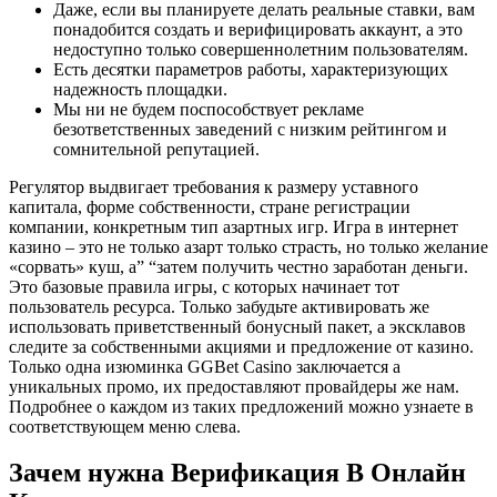
Даже, если вы планируете делать реальные ставки, вам
понадобится создать и верифицировать аккаунт, а это
недоступно только совершеннолетним пользователям.
Есть десятки параметров работы, характеризующих
надежность площадки.
Мы ни не будем поспособствует рекламе
безответственных заведений с низким рейтингом и
сомнительной репутацией.
Регулятор выдвигает требования к размеру уставного
капитала, форме собственности, стране регистрации
компании, конкретным тип азартных игр. Игра в интернет
казино – это не только азарт только страсть, но только желание
«сорвать» куш, а” “затем получить честно заработан деньги.
Это базовые правила игры, с которых начинает тот
пользователь ресурса. Только забудьте активировать же
использовать приветственный бонусный пакет, а эксклавов
следите за собственными акциями и предложение от казино.
Только одна изюминка GGBet Casino заключается а
уникальных промо, их предоставляют провайдеры же нам.
Подробнее о каждом из таких предложений можно узнаете в
соответствующем меню слева.
Зачем нужна Верификация В Онлайн