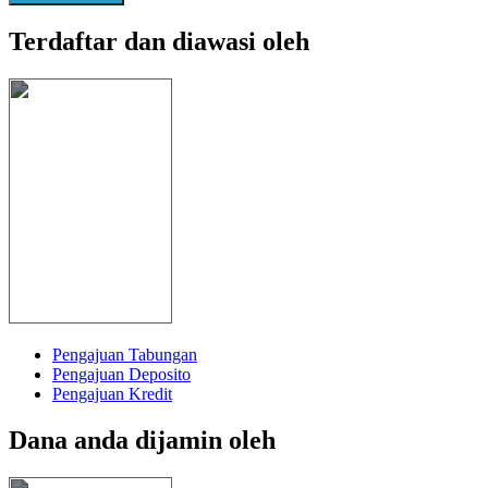
Terdaftar dan diawasi oleh
Pengajuan Tabungan
Pengajuan Deposito
Pengajuan Kredit
Dana anda dijamin oleh