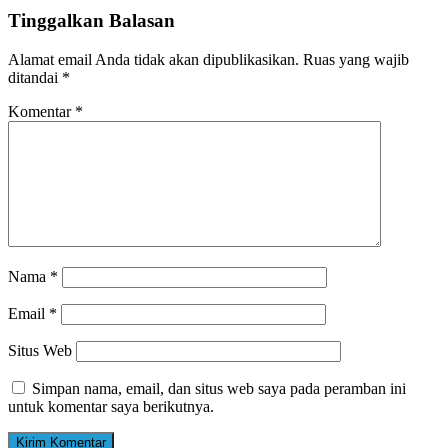
Tinggalkan Balasan
Alamat email Anda tidak akan dipublikasikan.
Ruas yang wajib
ditandai
*
Komentar
*
Nama
*
Email
*
Situs Web
Simpan nama, email, dan situs web saya pada peramban ini
untuk komentar saya berikutnya.