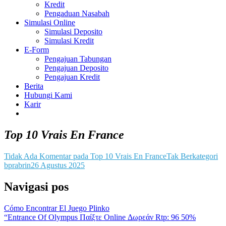
Kredit
Pengaduan Nasabah
Simulasi Online
Simulasi Deposito
Simulasi Kredit
E-Form
Pengajuan Tabungan
Pengajuan Deposito
Pengajuan Kredit
Berita
Hubungi Kami
Karir
Top 10 Vrais En France
Tidak Ada Komentar
pada Top 10 Vrais En France
Tak Berkategori
bprabrin
26 Agustus 2025
Navigasi pos
Cómo Encontrar El Juego Plinko
“Entrance Of Olympus Παίξτε Online Δωρεάν Rtp: 96 50%