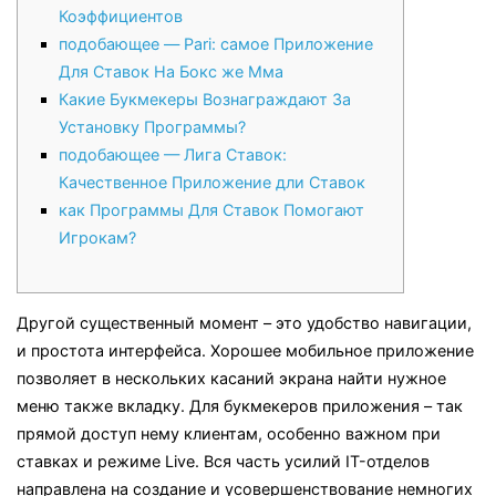
Коэффициентов
подобающее — Pari: самое Приложение
Для Ставок На Бокс же Мма
Какие Букмекеры Вознаграждают За
Установку Программы?
подобающее — Лига Ставок:
Качественное Приложение дли Ставок
как Программы Для Ставок Помогают
Игрокам?
Другой существенный момент – это удобство навигации,
и простота интерфейса. Хорошее мобильное приложение
позволяет в нескольких касаний экрана найти нужное
меню также вкладку. Для букмекеров приложения – так
прямой доступ нему клиентам, особенно важном при
ставках и режиме Live. Вся часть усилий IT-отделов
направлена на создание и усовершенствование немногих