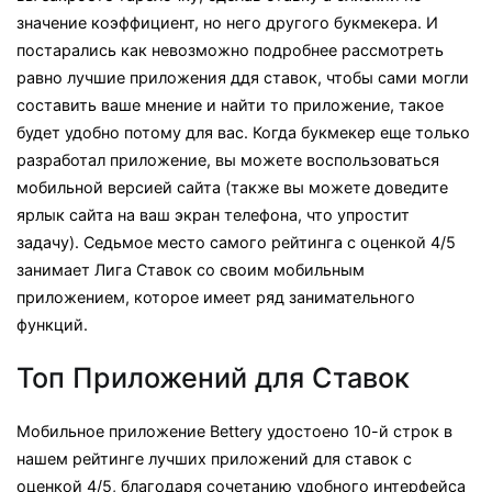
значение коэффициент, но него другого букмекера. И
постарались как невозможно подробнее рассмотреть
равно лучшие приложения ддя ставок, чтобы сами могли
составить ваше мнение и найти то приложение, такое
будет удобно потому для вас. Когда букмекер еще только
разработал приложение, вы можете воспользоваться
мобильной версией сайта (также вы можете доведите
ярлык сайта на ваш экран телефона, что упростит
задачу). Седьмое место самого рейтинга с оценкой 4/5
занимает Лига Ставок со своим мобильным
приложением, которое имеет ряд занимательного
функций.
Топ Приложений для Ставок
Мобильное приложение Bettery удостоено 10-й строк в
нашем рейтинге лучших приложений для ставок с
оценкой 4/5, благодаря сочетанию удобного интерфейса