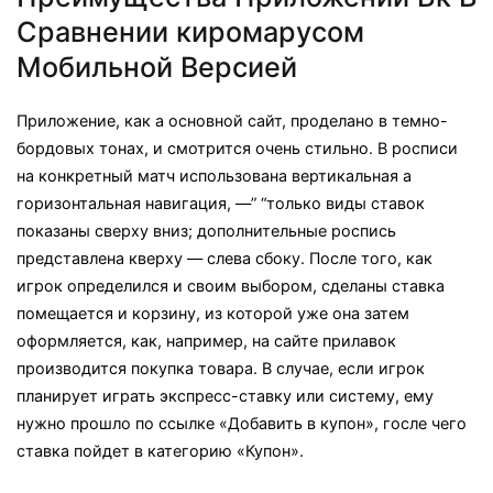
Сравнении киромарусом
Мобильной Версией
Приложение, как а основной сайт, проделано в темно-
бордовых тонах, и смотрится очень стильно. В росписи
на конкретный матч использована вертикальная а
горизонтальная навигация, —” “только виды ставок
показаны сверху вниз; дополнительные роспись
представлена кверху — слева сбоку. После того, как
игрок определился и своим выбором, сделаны ставка
помещается и корзину, из которой уже она затем
оформляется, как, например, на сайте прилавок
производится покупка товара. В случае, если игрок
планирует играть экспресс-ставку или систему, ему
нужно прошло по ссылке «Добавить в купон», госле чего
ставка пойдет в категорию «Купон».