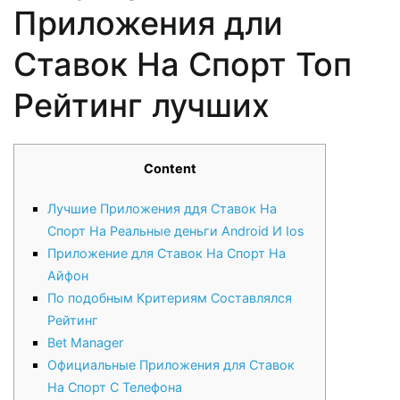
Приложения дли
и
Спорт
Ставок На Спорт Топ
Январь
2024
Рейтинг лучших
Content
Лучшие Приложения ддя Ставок На
Спорт На Реальные деньги Android И Ios
Приложение для Ставок На Спорт На
Айфон
По подобным Критериям Составлялся
Рейтинг
Bet Manager
Официальные Приложения для Ставок
На Спорт С Телефона