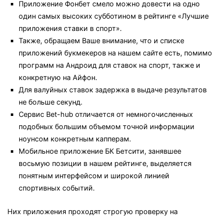
Приложение Фонбет смело можно довести на одно
один самых высоких субботином в рейтинге «Лучшие
приложения ставки в спорт».
Также, обращаем Ваше внимание, что и списке
приложений букмекеров на нашем сайте есть, помимо
программ на Андроид для ставок на спорт, также и
конкретную на Айфон.
Для валуйных ставок задержка в выдаче результатов
не больше секунд.
Сервис Bet-hub отличается от немногочисленных
подобных большим объемом точной информации
ноунсом конкретным капперам.
Мобильное приложение БК Бетсити, занявшее
восьмую позиции в нашем рейтинге, выделяется
понятным интерфейсом и широкой линией
спортивных событий.
Них приложения проходят строгую проверку на