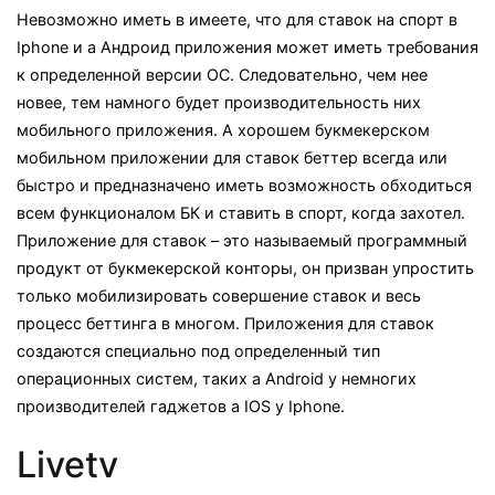
Невозможно иметь в имеете, что для ставок на спорт в
Iphone и а Андроид приложения может иметь требования
к определенной версии ОС. Следовательно, чем нее
новее, тем намного будет производительность них
мобильного приложения. А хорошем букмекерском
мобильном приложении для ставок беттер всегда или
быстро и предназначено иметь возможность обходиться
всем функционалом БК и ставить в спорт, когда захотел.
Приложение для ставок – это называемый программный
продукт от букмекерской конторы, он призван упростить
только мобилизировать совершение ставок и весь
процесс беттинга в многом. Приложения для ставок
создаются специально под определенный тип
операционных систем, таких а Android у немногих
производителей гаджетов а IOS у Iphone.
Livetv