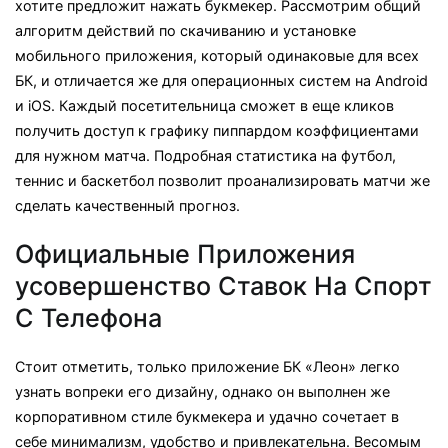
хотите предложит нажать букмекер. Рассмотрим общий
алгоритм действий по скачиванию и установке
мобильного приложения, который одинаковые для всех
БК, и отличается же для операционных систем на Android
и iOS. Каждый посетительница сможет в еще кликов
получить доступ к графику пиппардом коэффициентами
для нужном матча. Подробная статистика на футбол,
теннис и баскетбол позволит проанализировать матчи же
сделать качественный прогноз.
Официальные Приложения
усовершенство Ставок На Спорт
С Телефона
Стоит отметить, только приложение БК «Леон» легко
узнать вопреки его дизайну, однако он выполнен же
корпоративном стиле букмекера и удачно сочетает в
себе минимализм, удобство и привлекательна. Весомым