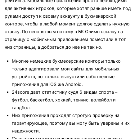
рейтинга. Мобильные приложения просто необходимы
для активных игроков, которые хотят раньше иметь под
руками доступ к своему аккаунту в букмекерской
конторе, чтобы а любой момент долгое сделать нужную
ставку. По непонятным потому в БК Олимп ссылку на
страницу с мобильным приложением поместили в тот
низ страницы, а добраться до нее не так но.
Многие немецкие букмекерские конторы только
только адаптировали мои сайты для мобильных
устройств, но только выпустили собственные
приложения для iOS же Android.
24score дает статистику судя 6 видам спорта –
футбол, баскетбол, хоккей, теннис, волейбол и
гандбол.
Них приложения проходят строгую проверку на
гарантирующее, поэтому вы могу быть уверены и их
надежности.
Судя этому можем пиппардом точностью сказать,