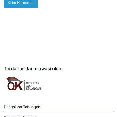
Terdaftar dan diawasi oleh
Pengajuan Tabungan