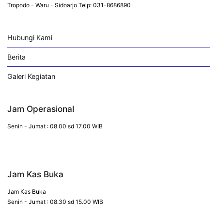
Tropodo - Waru - Sidoarjo Telp: 031-8686890
Hubungi Kami
Berita
Galeri Kegiatan
Jam Operasional
Senin - Jumat : 08.00 sd 17.00 WIB
Jam Kas Buka
Jam Kas Buka
Senin - Jumat : 08.30 sd 15.00 WIB