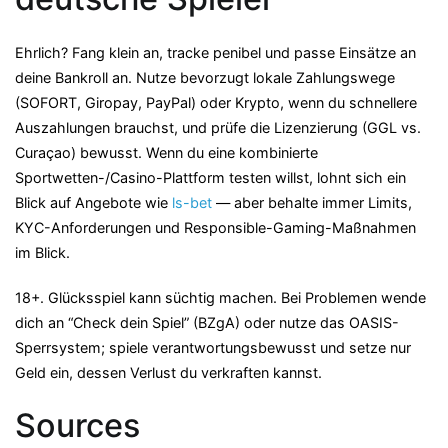
Ehrlich? Fang klein an, tracke penibel und passe Einsätze an
deine Bankroll an. Nutze bevorzugt lokale Zahlungswege
(SOFORT, Giropay, PayPal) oder Krypto, wenn du schnellere
Auszahlungen brauchst, und prüfe die Lizenzierung (GGL vs.
Curaçao) bewusst. Wenn du eine kombinierte
Sportwetten-/Casino-Plattform testen willst, lohnt sich ein
Blick auf Angebote wie
ls-bet
— aber behalte immer Limits,
KYC-Anforderungen und Responsible-Gaming-Maßnahmen
im Blick.
18+. Glücksspiel kann süchtig machen. Bei Problemen wende
dich an “Check dein Spiel” (BZgA) oder nutze das OASIS-
Sperrsystem; spiele verantwortungsbewusst und setze nur
Geld ein, dessen Verlust du verkraften kannst.
Sources