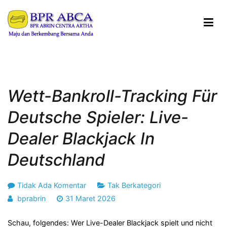
Loncat
ke
konten
BPR ABRIN CENTRA ARTHA
Maju dan Berkembang Bersama Anda
Wett-Bankroll-Tracking Für
Deutsche Spieler: Live-
Dealer Blackjack In
Deutschland
pada
Tidak Ada Komentar
Tak Berkategori
Wett-
bprabrin
31 Maret 2026
Bankroll-
Schau, folgendes: Wer Live-Dealer Blackjack spielt und nicht
Tracking