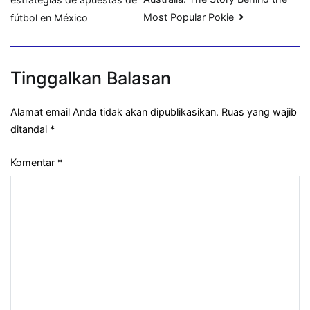
pos
Most Popular Pokie
fútbol en México
Tinggalkan Balasan
Alamat email Anda tidak akan dipublikasikan.
Ruas yang wajib
ditandai
*
Komentar
*