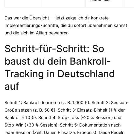
Das war die Übersicht — jetzt zeige ich dir konkrete
Implementierungs-Schritte, die du sofort übernehmen kannst
und die sich im Alltag bewähren.
Schritt-für-Schritt: So
baust du dein Bankroll-
Tracking in Deutschland
auf
Schritt 1: Bankroll definieren (z. B. 1.000 €). Schritt 2: Session-
Größe setzen (z. B. 50 €). Schritt 3: Einsatz-Einheit (1 % der
Bankroll ≈ 10 €). Schritt 4: Stop-Loss (-20 % Session) und
Stop-Win (+30 % Session). Schritt 5: Dokumentation nach
jeder Session (Zeit, Dauer, Einsätze, Ergebnis). Diese Regeln