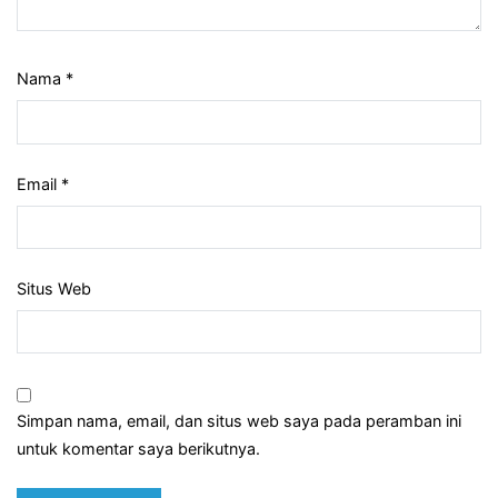
Nama
*
Email
*
Situs Web
Simpan nama, email, dan situs web saya pada peramban ini
untuk komentar saya berikutnya.