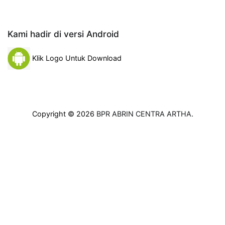
Kami hadir di versi Android
Klik Logo Untuk Download
Copyright © 2026
BPR ABRIN CENTRA ARTHA
.