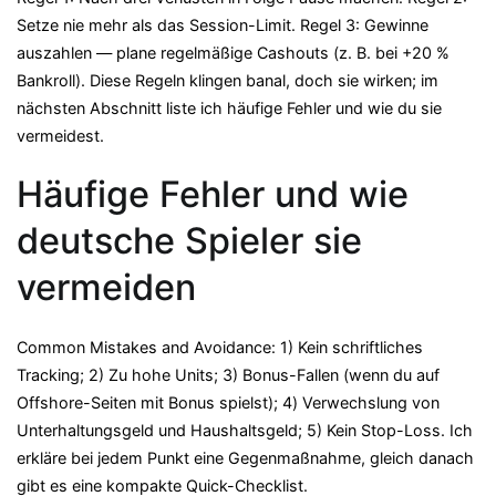
Setze nie mehr als das Session-Limit. Regel 3: Gewinne
auszahlen — plane regelmäßige Cashouts (z. B. bei +20 %
Bankroll). Diese Regeln klingen banal, doch sie wirken; im
nächsten Abschnitt liste ich häufige Fehler und wie du sie
vermeidest.
Häufige Fehler und wie
deutsche Spieler sie
vermeiden
Common Mistakes and Avoidance: 1) Kein schriftliches
Tracking; 2) Zu hohe Units; 3) Bonus-Fallen (wenn du auf
Offshore-Seiten mit Bonus spielst); 4) Verwechslung von
Unterhaltungsgeld und Haushaltsgeld; 5) Kein Stop-Loss. Ich
erkläre bei jedem Punkt eine Gegenmaßnahme, gleich danach
gibt es eine kompakte Quick-Checklist.