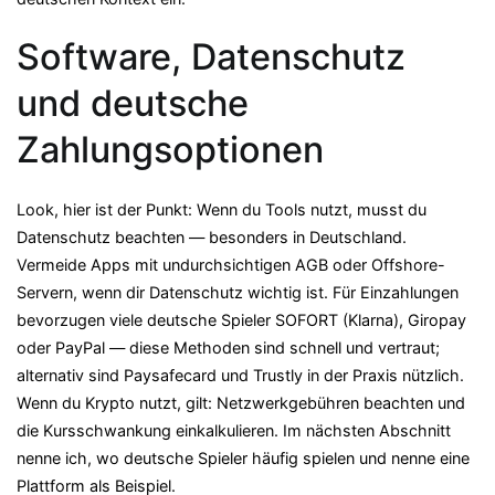
Software, Datenschutz
und deutsche
Zahlungsoptionen
Look, hier ist der Punkt: Wenn du Tools nutzt, musst du
Datenschutz beachten — besonders in Deutschland.
Vermeide Apps mit undurchsichtigen AGB oder Offshore-
Servern, wenn dir Datenschutz wichtig ist. Für Einzahlungen
bevorzugen viele deutsche Spieler SOFORT (Klarna), Giropay
oder PayPal — diese Methoden sind schnell und vertraut;
alternativ sind Paysafecard und Trustly in der Praxis nützlich.
Wenn du Krypto nutzt, gilt: Netzwerkgebühren beachten und
die Kursschwankung einkalkulieren. Im nächsten Abschnitt
nenne ich, wo deutsche Spieler häufig spielen und nenne eine
Plattform als Beispiel.