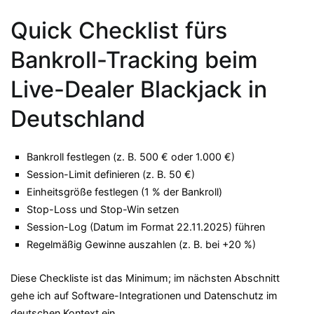
Quick Checklist fürs
Bankroll-Tracking beim
Live-Dealer Blackjack in
Deutschland
Bankroll festlegen (z. B. 500 € oder 1.000 €)
Session-Limit definieren (z. B. 50 €)
Einheitsgröße festlegen (1 % der Bankroll)
Stop-Loss und Stop-Win setzen
Session-Log (Datum im Format 22.11.2025) führen
Regelmäßig Gewinne auszahlen (z. B. bei +20 %)
Diese Checkliste ist das Minimum; im nächsten Abschnitt
gehe ich auf Software-Integrationen und Datenschutz im
deutschen Kontext ein.