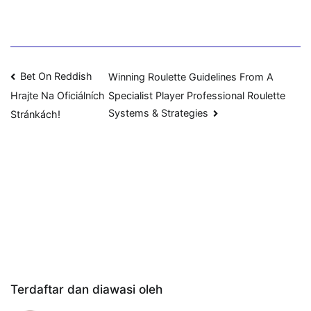
Navigasi
Bet On Reddish
Winning Roulette Guidelines From A
Specialist Player Professional Roulette
Hrajte Na Oficiálních
pos
Systems & Strategies
Stránkách!
Terdaftar dan diawasi oleh