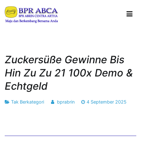
Loncat
ke
konten
BPR ABRIN CENTRA ARTHA
Maju dan Berkembang Bersama Anda
Zuckersüße Gewinne Bis
Hin Zu Zu 21 100x Demo &
Echtgeld
Tak Berkategori
bprabrin
4 September 2025