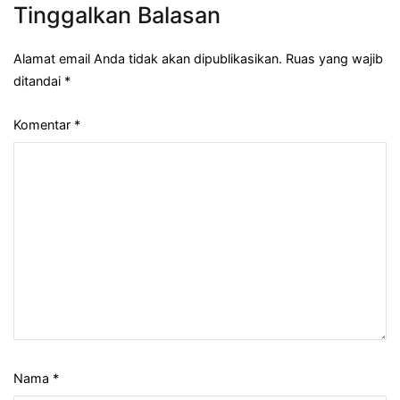
Tinggalkan Balasan
Alamat email Anda tidak akan dipublikasikan.
Ruas yang wajib
ditandai
*
Komentar
*
Nama
*