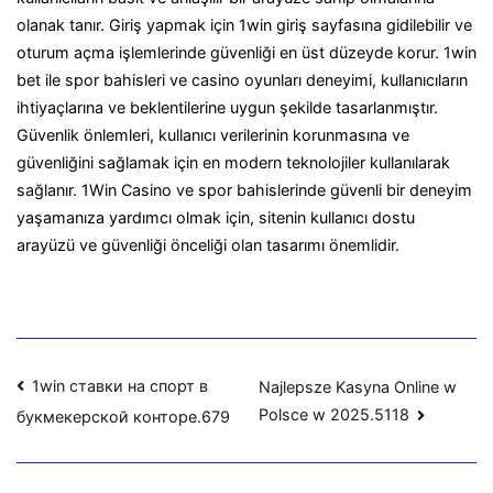
olanak tanır. Giriş yapmak için 1win giriş sayfasına gidilebilir ve
oturum açma işlemlerinde güvenliği en üst düzeyde korur. 1win
bet ile spor bahisleri ve casino oyunları deneyimi, kullanıcıların
ihtiyaçlarına ve beklentilerine uygun şekilde tasarlanmıştır.
Güvenlik önlemleri, kullanıcı verilerinin korunmasına ve
güvenliğini sağlamak için en modern teknolojiler kullanılarak
sağlanır. 1Win Casino ve spor bahislerinde güvenli bir deneyim
yaşamanıza yardımcı olmak için, sitenin kullanıcı dostu
arayüzü ve güvenliği önceliği olan tasarımı önemlidir.
Navigasi
1win ставки на спорт в
Najlepsze Kasyna Online w
Polsce w 2025.5118
букмекерской конторе.679
pos