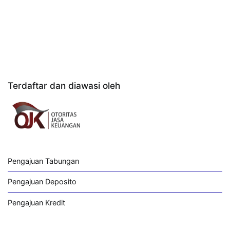
Terdaftar dan diawasi oleh
Pengajuan Tabungan
Pengajuan Deposito
Pengajuan Kredit