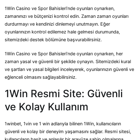
1Win Casino ve Spor Bahisleri’nde oyunları oynarken,
zamanınızı ve bütçenizi kontrol edin. Zaman zaman oyunları
durdurmayı ve kendinizi dinlemeyi unutmayın. Eğer
oyunlarınızın kontrol edilemez hale gelmesi durumunda,
sitemizdeki destek bölümüne başvurabilirsiniz.
1Win Casino ve Spor Bahisleri’nde oyunları oynarken, her
zaman yasal ve güvenli bir şekilde oynayın. Sitemizdeki kural
ve şartları ve yasal bilgileri inceleyerek, oyunlarınızın güvenli ve
eğlenceli olmasını sağlayabilirsiniz.
1Win Resmi Site: Güvenli
ve Kolay Kullanım
1winbet, 1vin ve 1 win adlarıyla bilinen 1Win, kullanıcıların
güvenli ve kolay bir deneyim yaşamasını sağlar. Resmi sitesi,
kullanıcıların basit ve anlaşılır bir arayüze sahip olmalarına