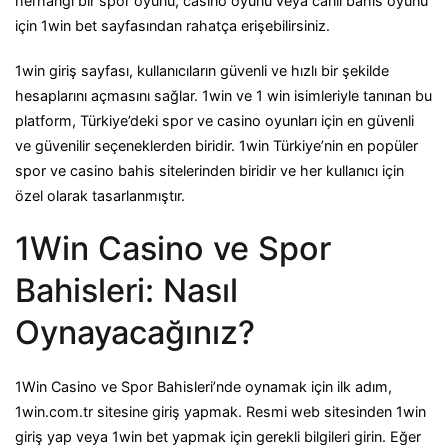
herhangi bir spor oyunu, casino oyunu veya canlı bahis oyunu
için 1win bet sayfasından rahatça erişebilirsiniz.
1win giriş sayfası, kullanıcıların güvenli ve hızlı bir şekilde
hesaplarını açmasını sağlar. 1win ve 1 win isimleriyle tanınan bu
platform, Türkiye’deki spor ve casino oyunları için en güvenli
ve güvenilir seçeneklerden biridir. 1win Türkiye’nin en popüler
spor ve casino bahis sitelerinden biridir ve her kullanıcı için
özel olarak tasarlanmıştır.
1Win Casino ve Spor
Bahisleri: Nasıl
Oynayacağınız?
1Win Casino ve Spor Bahisleri’nde oynamak için ilk adım,
1win.com.tr sitesine giriş yapmak. Resmi web sitesinden 1win
giriş yap veya 1win bet yapmak için gerekli bilgileri girin. Eğer