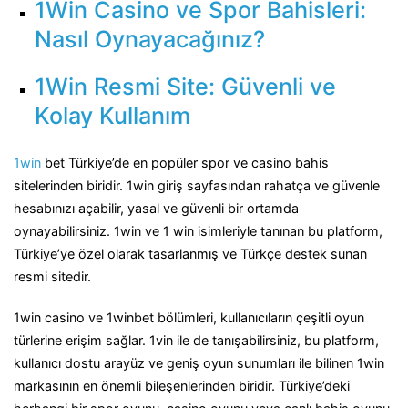
1Win Casino ve Spor Bahisleri:
Nasıl Oynayacağınız?
1Win Resmi Site: Güvenli ve
Kolay Kullanım
1win
bet Türkiye’de en popüler spor ve casino bahis
sitelerinden biridir. 1win giriş sayfasından rahatça ve güvenle
hesabınızı açabilir, yasal ve güvenli bir ortamda
oynayabilirsiniz. 1win ve 1 win isimleriyle tanınan bu platform,
Türkiye’ye özel olarak tasarlanmış ve Türkçe destek sunan
resmi sitedir.
1win casino ve 1winbet bölümleri, kullanıcıların çeşitli oyun
türlerine erişim sağlar. 1vin ile de tanışabilirsiniz, bu platform,
kullanıcı dostu arayüz ve geniş oyun sunumları ile bilinen 1win
markasının en önemli bileşenlerinden biridir. Türkiye’deki