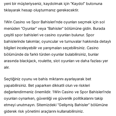
yeni bir müşteriyseniz, kaydolmak için “Kaydol” butonuna
tıklayarak hesap oluşturmanız gerekecektir.
1Win Casino ve Spor Bahisleri’nde oyunları seçmek için sol
menüden “Oyunlar” veya “Bahisler” bölümüne gidin. Burada
çeşitli spor bahisleri ve casino oyunları bulunur. Spor
bahislerinde takımlar, oyuncular ve turnuvalar hakkında detaylı
bilgileri inceleyebilir ve yarışmaları seçebilirsiniz. Casino
bölümünde da farklı türden oyunlar bulabilirsiniz, bunlar
arasında blackjack, roulette, slot oyunları ve daha fazlası yer
alır.
Seçtiğiniz oyunu ve bahis miktarını ayarlayarak bet
yapabilirsiniz. Bet yaparken dikkatli olun ve riskleri
değerlendirmeniz önemlidir. 1Win Casino ve Spor Bahisleri’nde
oyunları oynarken, güvenliği ve güvenlik politikalarını takip
etmeyi unutmayın. Sitemizdeki “Gelişmiş Bahisler” bölümüne
giderek risk yönetimi araçlarını kullanabilirsiniz.