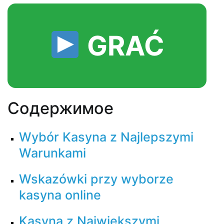
2025.5118
GRAĆ
Содержимое
Wybór Kasyna z Najlepszymi
Warunkami
Wskazówki przy wyborze
kasyna online
Kasyna z Największymi