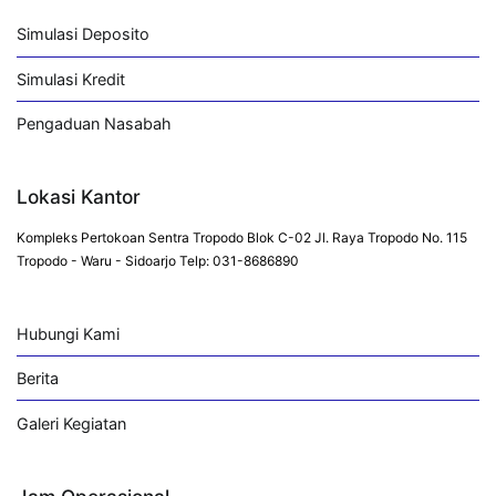
Simulasi Deposito
Simulasi Kredit
Pengaduan Nasabah
Lokasi Kantor
Kompleks Pertokoan Sentra Tropodo Blok C-02 Jl. Raya Tropodo No. 115
Tropodo - Waru - Sidoarjo Telp: 031-8686890
Hubungi Kami
Berita
Galeri Kegiatan