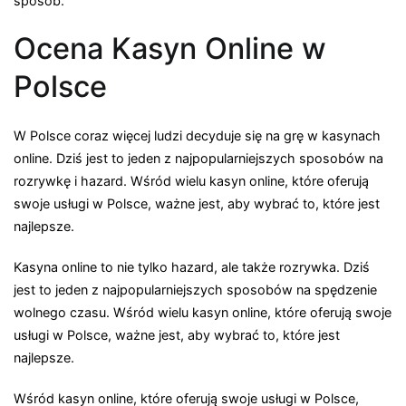
sposób.
Ocena Kasyn Online w
Polsce
W Polsce coraz więcej ludzi decyduje się na grę w kasynach
online. Dziś jest to jeden z najpopularniejszych sposobów na
rozrywkę i hazard. Wśród wielu kasyn online, które oferują
swoje usługi w Polsce, ważne jest, aby wybrać to, które jest
najlepsze.
Kasyna online to nie tylko hazard, ale także rozrywka. Dziś
jest to jeden z najpopularniejszych sposobów na spędzenie
wolnego czasu. Wśród wielu kasyn online, które oferują swoje
usługi w Polsce, ważne jest, aby wybrać to, które jest
najlepsze.
Wśród kasyn online, które oferują swoje usługi w Polsce,