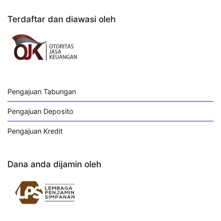
Terdaftar dan diawasi oleh
Pengajuan Tabungan
Pengajuan Deposito
Pengajuan Kredit
Dana anda dijamin oleh