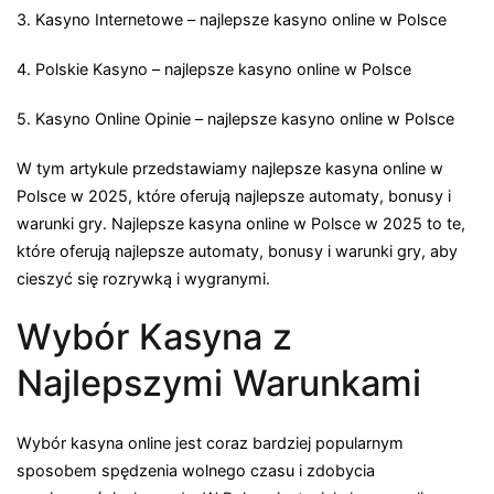
3. Kasyno Internetowe – najlepsze kasyno online w Polsce
4. Polskie Kasyno – najlepsze kasyno online w Polsce
5. Kasyno Online Opinie – najlepsze kasyno online w Polsce
W tym artykule przedstawiamy najlepsze kasyna online w
Polsce w 2025, które oferują najlepsze automaty, bonusy i
warunki gry. Najlepsze kasyna online w Polsce w 2025 to te,
które oferują najlepsze automaty, bonusy i warunki gry, aby
cieszyć się rozrywką i wygranymi.
Wybór Kasyna z
Najlepszymi Warunkami
Wybór kasyna online jest coraz bardziej popularnym
sposobem spędzenia wolnego czasu i zdobycia