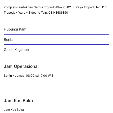
Kompleks Pertokoan Sentra Tropodo Blok C-02 Jl. Raya Tropodo No. 115
Tropodo - Waru - Sidoarjo Telp: 031-8686890
Hubungi Kami
Berita
Galeri Kegiatan
Jam Operasional
Senin - Jumat : 08.00 sd 17.00 WIB
Jam Kas Buka
Jam Kas Buka