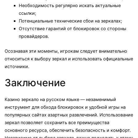
Необходимость регулярно искать актуальные
ссылки;
Потенциальные технические сбои на зеркалах;
Отсутствие гарантий от блокировок со стороны
провайдеров.
Осознавая эти моменты, игрокам следует внимательно
относиться к выбору зеркал и использовать официальные
источники.
Заключение
Казино зеркало на русском языке — незаменимый
инструмент для обхода блокировок и удобной игры на
популярных сайтах азартных развлечений. Использование
зеркал позволяет сохранить все преимущества
основного ресурса, обеспечить безопасность и комфорт.
Независимо от выбора зеркала, важно подходить к этому