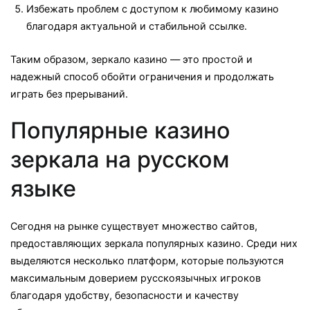
Избежать проблем с доступом к любимому казино
благодаря актуальной и стабильной ссылке.
Таким образом, зеркало казино — это простой и
надежный способ обойти ограничения и продолжать
играть без прерываний.
Популярные казино
зеркала на русском
языке
Сегодня на рынке существует множество сайтов,
предоставляющих зеркала популярных казино. Среди них
выделяются несколько платформ, которые пользуются
максимальным доверием русскоязычных игроков
благодаря удобству, безопасности и качеству