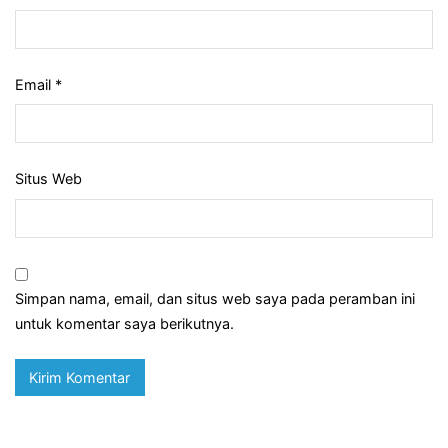
Email
*
Situs Web
Simpan nama, email, dan situs web saya pada peramban ini
untuk komentar saya berikutnya.