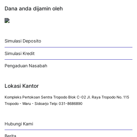
Dana anda dijamin oleh
Simulasi Deposito
Simulasi Kredit
Pengaduan Nasabah
Lokasi Kantor
Kompleks Pertokoan Sentra Tropodo Blok C-02 Jl. Raya Tropodo No. 115
Tropodo - Waru - Sidoarjo Telp: 031-8686890
Hubungi Kami
Berita