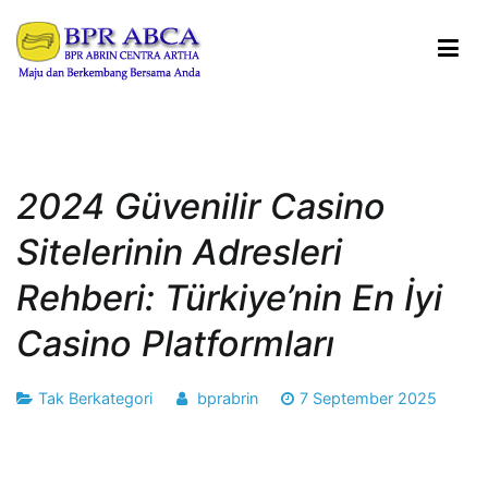
Loncat
ke
konten
BPR ABRIN CENTRA ARTHA
Maju dan Berkembang Bersama Anda
2024 Güvenilir Casino
Sitelerinin Adresleri
Rehberi: Türkiye’nin En İyi
Casino Platformları
Tak Berkategori
bprabrin
7 September 2025