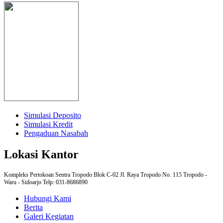
Simulasi Deposito
Simulasi Kredit
Pengaduan Nasabah
Lokasi Kantor
Kompleks Pertokoan Sentra Tropodo Blok C-02 Jl. Raya Tropodo No. 115 Tropodo -
Waru - Sidoarjo Telp: 031-8686890
Hubungi Kami
Berita
Galeri Kegiatan