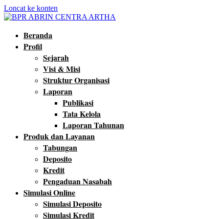
Loncat ke konten
BPR ABRIN CENTRA ARTHA
Maju dan Berkembang Bersama Anda
Beranda
Profil
Sejarah
Visi & Misi
Struktur Organisasi
Laporan
Publikasi
Tata Kelola
Laporan Tahunan
Produk dan Layanan
Tabungan
Deposito
Kredit
Pengaduan Nasabah
Simulasi Online
Simulasi Deposito
Simulasi Kredit