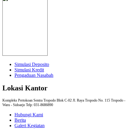
Simulasi Deposito
Simulasi Kredit
Pengaduan Nasabah
Lokasi Kantor
Kompleks Pertokoan Sentra Tropodo Blok C-02 Jl. Raya Tropodo No. 115 Tropodo -
Waru - Sidoarjo Telp: 031-8686890
Hubungi Kami
Berita
Galeri Kegiatan