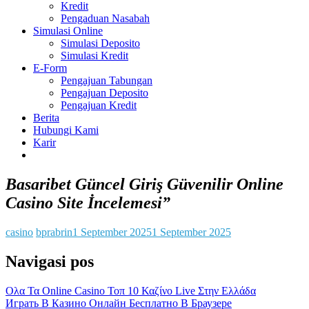
Kredit
Pengaduan Nasabah
Simulasi Online
Simulasi Deposito
Simulasi Kredit
E-Form
Pengajuan Tabungan
Pengajuan Deposito
Pengajuan Kredit
Berita
Hubungi Kami
Karir
Basaribet Güncel Giriş Güvenilir Online
Casino Site İncelemesi”
casino
bprabrin
1 September 2025
1 September 2025
Navigasi pos
Ολα Τα Online Casino Τοπ 10 Καζίνο Live Στην Ελλάδα
Играть В Казино Онлайн Бесплатно В Браузере