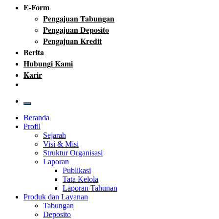
E-Form
Pengajuan Tabungan
Pengajuan Deposito
Pengajuan Kredit
Berita
Hubungi Kami
Karir
Beranda
Profil
Sejarah
Visi & Misi
Struktur Organisasi
Laporan
Publikasi
Tata Kelola
Laporan Tahunan
Produk dan Layanan
Tabungan
Deposito