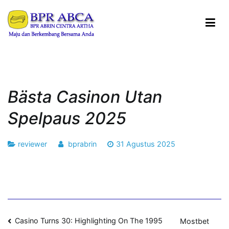
Loncat
ke
konten
BPR ABRIN CENTRA ARTHA
Maju dan Berkembang Bersama Anda
Bästa Casinon Utan
Spelpaus 2025
reviewer
bprabrin
31 Agustus 2025
Navigasi
Casino Turns 30: Highlighting On The 1995
Mostbet