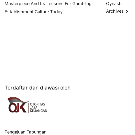
Oynash
Masterpiece And Its Lessons For Gambling
pos
Archives
Establishment Culture Today
Terdaftar dan diawasi oleh
Pengajuan Tabungan