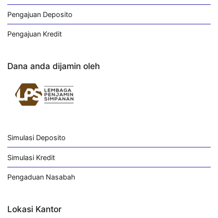
Pengajuan Deposito
Pengajuan Kredit
Dana anda dijamin oleh
Simulasi Deposito
Simulasi Kredit
Pengaduan Nasabah
Lokasi Kantor