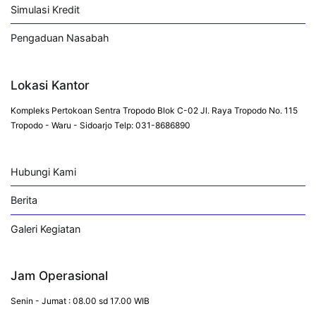
Simulasi Kredit
Pengaduan Nasabah
Lokasi Kantor
Kompleks Pertokoan Sentra Tropodo Blok C-02 Jl. Raya Tropodo No. 115
Tropodo - Waru - Sidoarjo Telp: 031-8686890
Hubungi Kami
Berita
Galeri Kegiatan
Jam Operasional
Senin - Jumat : 08.00 sd 17.00 WIB