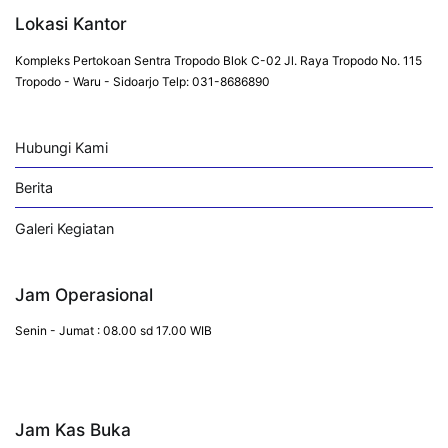
Lokasi Kantor
Kompleks Pertokoan Sentra Tropodo Blok C-02 Jl. Raya Tropodo No. 115
Tropodo - Waru - Sidoarjo Telp: 031-8686890
Hubungi Kami
Berita
Galeri Kegiatan
Jam Operasional
Senin - Jumat : 08.00 sd 17.00 WIB
Jam Kas Buka