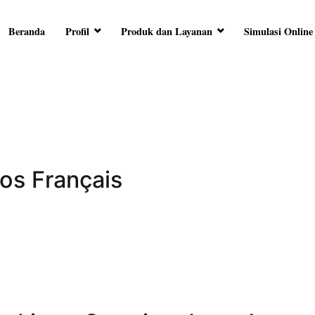
Beranda
Profil
Produk dan Layanan
Simulasi Online
RA ARTHA
ersama Anda
os Français