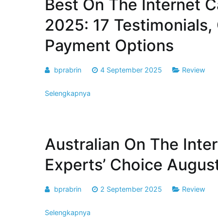
Best On The Internet C
2025: 17 Testimonials
Payment Options
bprabrin
4 September 2025
Review
Selengkapnya
Australian On The Inte
Experts’ Choice Augus
bprabrin
2 September 2025
Review
Selengkapnya