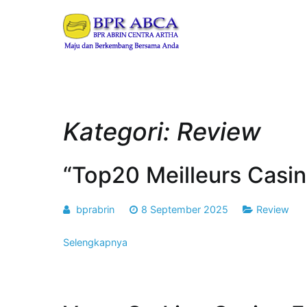
Loncat
ke
BPR ABRIN CENT
Maju dan Berkembang B
konten
Kategori:
Review
“Top20 Meilleurs Casin
bprabrin
8 September 2025
Review
Selengkapnya