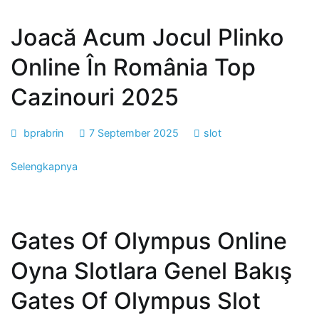
Joacă Acum Jocul Plinko
Online În România Top
Cazinouri 2025
bprabrin
7 September 2025
slot
Selengkapnya
Gates Of Olympus Online
Oyna Slotlara Genel Bakış
Gates Of Olympus Slot