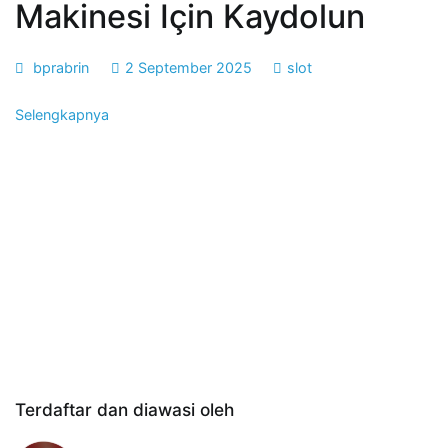
Makinesi Için Kaydolun
bprabrin
2 September 2025
slot
Selengkapnya
Terdaftar dan diawasi oleh