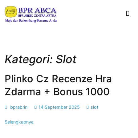
Loncat
ke
konten
BPR ABRIN CENTRA ARTHA
Maju dan Berkembang Bersama Anda
Kategori:
Slot
Plinko Cz Recenze Hra
Zdarma + Bonus 1000
bprabrin
14 September 2025
slot
Selengkapnya