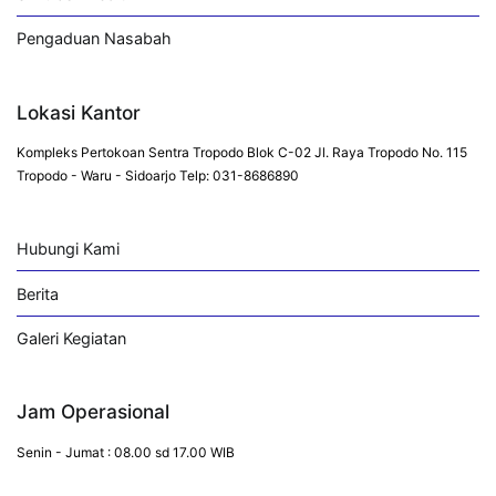
Pengaduan Nasabah
Lokasi Kantor
Kompleks Pertokoan Sentra Tropodo Blok C-02 Jl. Raya Tropodo No. 115
Tropodo - Waru - Sidoarjo Telp: 031-8686890
Hubungi Kami
Berita
Galeri Kegiatan
Jam Operasional
Senin - Jumat : 08.00 sd 17.00 WIB