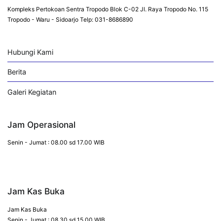
Kompleks Pertokoan Sentra Tropodo Blok C-02 Jl. Raya Tropodo No. 115
Tropodo - Waru - Sidoarjo Telp: 031-8686890
Hubungi Kami
Berita
Galeri Kegiatan
Jam Operasional
Senin - Jumat : 08.00 sd 17.00 WIB
Jam Kas Buka
Jam Kas Buka
Senin - Jumat : 08.30 sd 15.00 WIB