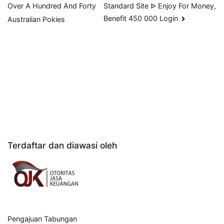
Standard Site ᐉ Enjoy For Money,
Over A Hundred And Forty
pos
Benefit 450 000 Login
Australian Pokies
Terdaftar dan diawasi oleh
Pengajuan Tabungan