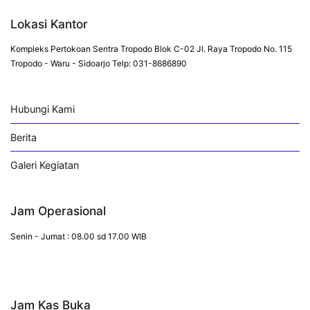
Lokasi Kantor
Kompleks Pertokoan Sentra Tropodo Blok C-02 Jl. Raya Tropodo No. 115
Tropodo - Waru - Sidoarjo Telp: 031-8686890
Hubungi Kami
Berita
Galeri Kegiatan
Jam Operasional
Senin - Jumat : 08.00 sd 17.00 WIB
Jam Kas Buka