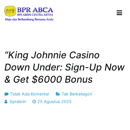
Loncat
ke
konten
BPR ABRIN CENTRA ARTHA
Maju dan Berkembang Bersama Anda
“King Johnnie Casino
Down Under: Sign-Up Now
& Get $6000 Bonus
pada
Tidak Ada Komentar
Tak Berkategori
“King
bprabrin
25 Agustus 2025
Johnnie
Casino
Down
Under: