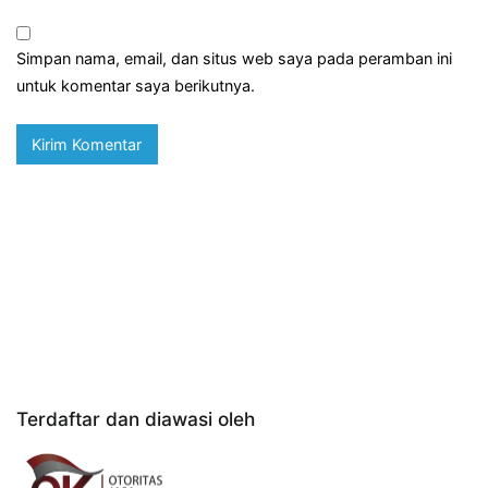
Simpan nama, email, dan situs web saya pada peramban ini
untuk komentar saya berikutnya.
Terdaftar dan diawasi oleh