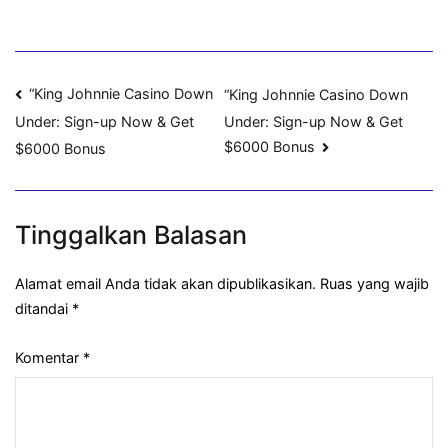
Slotica
Kasyno:
Logowanie,
Navigasi
Bonus
“King Johnnie Casino Down
“King Johnnie Casino Down
Bez
Under: Sign-up Now & Get
Under: Sign-up Now & Get
pos
Depozytu
$6000 Bonus
$6000 Bonus
Na
Oficjalnej
Stronie
Tinggalkan Balasan
Alamat email Anda tidak akan dipublikasikan.
Ruas yang wajib
ditandai
*
Komentar
*