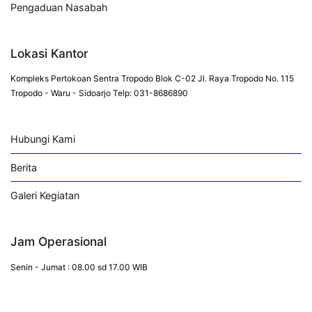
Pengaduan Nasabah
Lokasi Kantor
Kompleks Pertokoan Sentra Tropodo Blok C-02 Jl. Raya Tropodo No. 115
Tropodo - Waru - Sidoarjo Telp: 031-8686890
Hubungi Kami
Berita
Galeri Kegiatan
Jam Operasional
Senin - Jumat : 08.00 sd 17.00 WIB