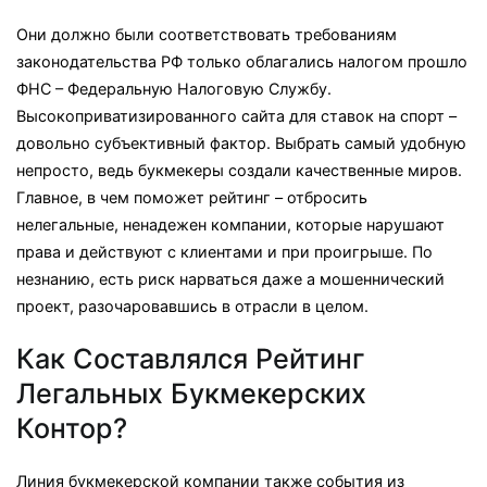
Они должно были соответствовать требованиям
законодательства РФ только облагались налогом прошло
ФНС – Федеральную Налоговую Службу.
Высокоприватизированного сайта для ставок на спорт –
довольно субъективный фактор. Выбрать самый удобную
непросто, ведь букмекеры создали качественные миров.
Главное, в чем поможет рейтинг – отбросить
нелегальные, ненадежен компании, которые нарушают
права и действуют с клиентами и при проигрыше. По
незнанию, есть риск нарваться даже а мошеннический
проект, разочаровавшись в отрасли в целом.
Как Составлялся Рейтинг
Легальных Букмекерских
Контор?
Линия букмекерской компании также события из