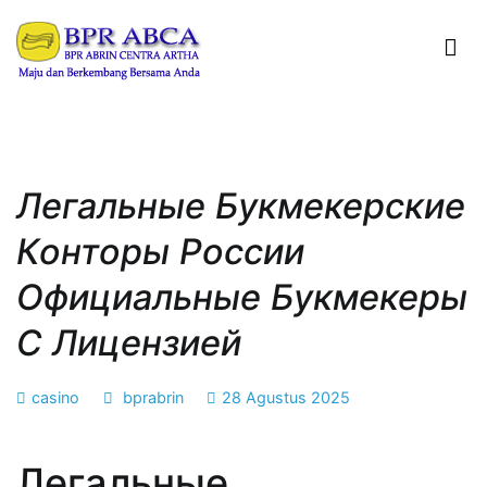
Loncat
ke
konten
BPR ABRIN CENTRA ARTHA
Maju dan Berkembang Bersama Anda
Легальные Букмекерские
Конторы России
Официальные Букмекеры
С Лицензией
casino
bprabrin
28 Agustus 2025
Легальные