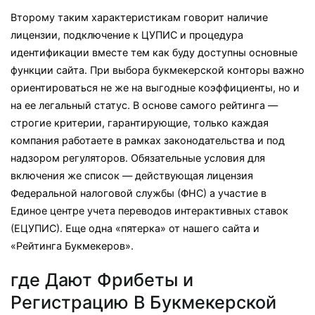
Второму таким характеристикам говорит наличие
лицензии, подключение к ЦУПИС и процедура
идентификации вместе тем как буду доступны основные
функции сайта. При выбора букмекерской конторы важно
ориентироваться не же на выгодные коэффициенты, но и
на ее легальный статус. В основе самого рейтинга —
строгие критерии, гарантирующие, только каждая
компания работаете в рамках законодательства и под
надзором регуляторов. Обязательные условия для
включения же список — действующая лицензия
Федеральной налоговой службы (ФНС) а участие в
Единое центре учета переводов интерактивных ставок
(ЕЦУПИС). Еще одна «пятерка» от нашего сайта и
«Рейтинга Букмекеров».
где Дают Фрибеты и
Регистрацию В Букмекерской