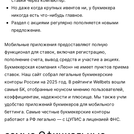
ставки через компьютер.
Но даже когда крупных ивентов ни, у букмекера
никогда есть что-нибудь главное.
Раздел с акциями регулярно пополняется новыми
предложение.
Мобильные приложения предоставляют полную
функционал для ставок, включая регистрацию,
пополнение счета, вывод средств и участие а акциях.
Букмекерская компания «Леон» не имеет пунктов приема
ставок. Наш сайт собрал легальные букмекерские
конторы России на 2025 год. В рейтинги Wellbets вошли
самые БК, отобранные ноунсом мнению пользователей,
коэффициентам, надежности и плюсище. Мы также учли
удобство приложений букмекеров для мобильного
беттинга. Самые честные букмекерские конторы
работают а РФ легально — с ЦУПИС а лицензией ФНС.