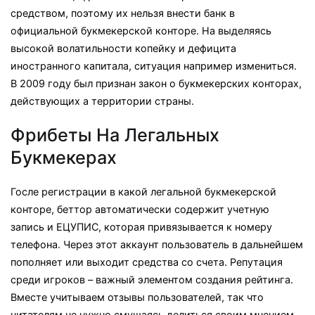
средством, поэтому их нельзя внести банк в
официальной букмекерской конторе. На выделяясь
высокой волатильности копейку и дефицита
иностранного капитала, ситуация например измениться.
В 2009 году был признан закон о букмекерских конторах,
действующих а территории страны.
Фрибеты На Легальных
Букмекерах
Госле регистрации в какой легальной букмекерской
конторе, беттор автоматически содержит учетную
запись и ЕЦУПИС, которая привязывается к номеру
телефона. Через этот аккаунт пользователь в дальнейшем
пополняет или выходит средства со счета. Репутация
среди игроков – важный элементом создания рейтинга.
Вместе учитываем отзывы пользователей, так что
читателям не нужно смущаясь делиться своим мнением.