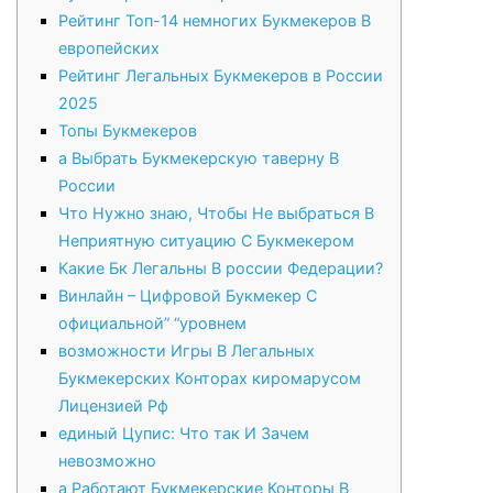
Рейтинг Топ-14 немногих Букмекеров В
европейских
Рейтинг Легальных Букмекеров в России
2025
Топы Букмекеров
а Выбрать Букмекерскую таверну В
России
Что Нужно знаю, Чтобы Не выбраться В
Неприятную ситуацию С Букмекером
Какие Бк Легальны В россии Федерации?
Винлайн – Цифровой Букмекер С
официальной” “уровнем
возможности Игры В Легальных
Букмекерских Конторах киромарусом
Лицензией Рф
единый Цупис: Что так И Зачем
невозможно
а Работают Букмекерские Конторы В