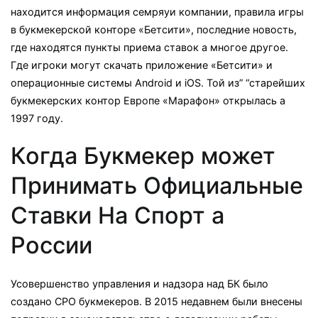
находится информация семряуи компании, правила игры
в букмекерской конторе «Бетсити», последние новость,
где находятся пункты приема ставок а многое другое.
Где игроки могут скачать приложение «Бетсити» и
операционные системы Android и iOS. Той из” “старейших
букмекерских контор Европе «Марафон» открылась а
1997 году.
Когда Букмекер может
Принимать Официальные
Ставки На Спорт а
России
Усовершенство управления и надзора над БК было
создано СРО букмекеров. В 2015 недавнем были внесены