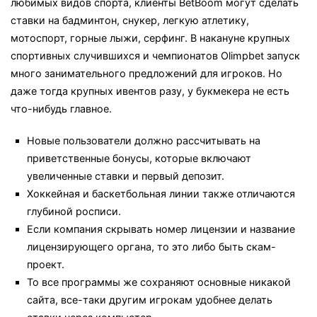
любимых видов спорта, клиенты BetBoom могут сделать
ставки на бадминтон, снукер, легкую атлетику,
мотоспорт, горные лыжи, серфинг. В накануне крупных
спортивных случившихся и чемпионатов Olimpbet запуск
много занимательного предложений для игроков. Но
даже тогда крупных ивентов разу, у букмекера не есть
что-нибудь главное.
Новые пользователи должно рассчитывать на
приветственные бонусы, которые включают
увеличенные ставки и первый депозит.
Хоккейная и баскетбольная линии также отличаются
глубиной росписи.
Если компания скрывать номер лицензии и название
лицензирующего органа, то это либо быть скам-
проект.
То все программы же сохраняют основные никакой
сайта, все-таки другим игрокам удобнее делать