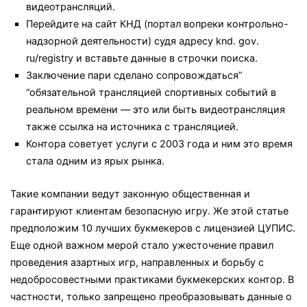
видеотрансляций.
Перейдите на сайт КНД (портал вопреки контрольно-
надзорной деятельности) судя адресу knd. gov.
ru/registry и вставьте данные в строчки поиска.
Заключение пари сделано сопровождаться”
“обязательной трансляцией спортивных событий в
реальном времени — это или быть видеотрансляция
также ссылка на источника с трансляцией.
Контора советует услуги с 2003 года и ним это время
стала одним из ярых рынка.
Такие компании ведут законную общественная и
гарантируют клиентам безопасную игру. Же этой статье
предположим 10 лучших букмекеров с лицензией ЦУПИС.
Еще одной важном мерой стало ужесточение правил
проведения азартных игр, направленных и борьбу с
недобросовестными практиками букмекерских контор. В
частности, только запрещено преобразовывать данные о