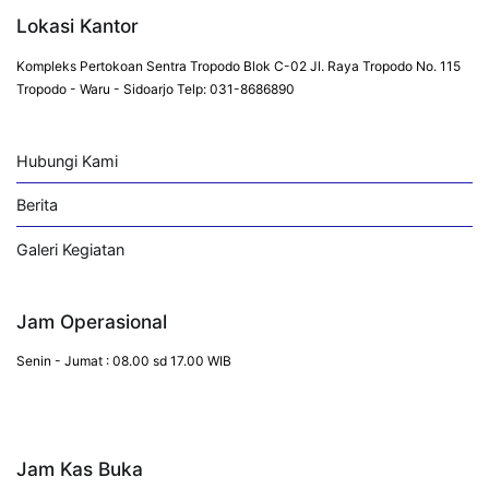
Lokasi Kantor
Kompleks Pertokoan Sentra Tropodo Blok C-02 Jl. Raya Tropodo No. 115
Tropodo - Waru - Sidoarjo Telp: 031-8686890
Hubungi Kami
Berita
Galeri Kegiatan
Jam Operasional
Senin - Jumat : 08.00 sd 17.00 WIB
Jam Kas Buka