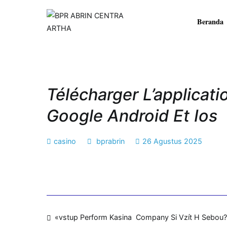
Loncat
ke
Beranda
BPR ABRIN CENT
Maju dan Berkembang B
konten
Télécharger L’applicati
Google Android Et Ios
casino
bprabrin
26 Agustus 2025
Navigasi
«vstup Perform Kasina ️ Company Si Vzít H Sebou